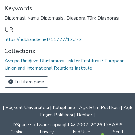
Keywords
Diplomasi
,
Kamu Diplomasisi
,
Diaspora
,
Türk Diasporası
URI
https://hdl.handle.net/11727/12372
Collections
Avrupa Birliği ve Uluslararası İlişkiler Enstitüsü / European
Union and International Relations Institute
Full item page
|
Başkent Üniversitesi
|
Kütüphane
|
Açık Bilim Politikası
|
Açık
Erişim Politikası
|
Rehber
|
DSpace software
copyright © 2002-2026
LYRASIS
Cookie
Privacy
End User
Send