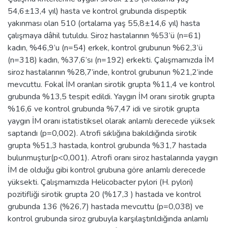
54,6±13,4 yıl) hasta ve kontrol grubunda dispeptik
yakınması olan 510 (ortalama yaş 55,8±14,6 yıl) hasta
çalışmaya dâhil tutuldu. Siroz hastalarının %53’ü (n=61)
kadın, %46,9’u (n=54) erkek, kontrol grubunun %62,3’ü
(n=318) kadın, %37,6’sı (n=192) erkekti. Çalışmamızda İM
siroz hastalarının %28,7’inde, kontrol grubunun %21,2’inde
mevcuttu. Fokal İM oranları sirotik grupta %11,4 ve kontrol
grubunda %13,5 tespit edildi. Yaygın İM oranı sirotik grupta
%16,6 ve kontrol grubunda %7,47 idi ve sirotik grupta
yaygın İM oranı istatistiksel olarak anlamlı derecede yüksek
saptandı (p=0,002). Atrofi sıklığına bakıldığında sirotik
grupta %51,3 hastada, kontrol grubunda %31,7 hastada
bulunmuştur(p<0,001). Atrofi oranı siroz hastalarında yaygın
İM de olduğu gibi kontrol grubuna göre anlamlı derecede
yüksekti. Çalışmamızda Helicobacter pylori (H. pylori)
pozitifliği sirotik grupta 20 (%17,3 ) hastada ve kontrol
grubunda 136 (%26,7) hastada mevcuttu (p=0,038) ve
kontrol grubunda siroz grubuyla karşılaştırıldığında anlamlı