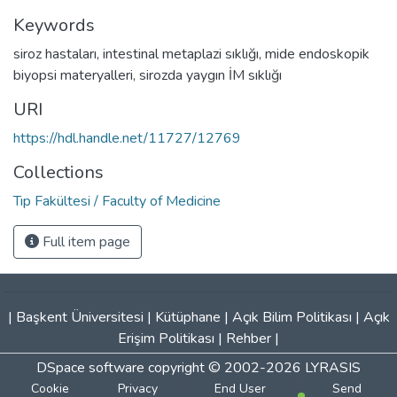
Keywords
siroz hastaları
,
intestinal metaplazi sıklığı
,
mide endoskopik
biyopsi materyalleri
,
sirozda yaygın İM sıklığı
URI
https://hdl.handle.net/11727/12769
Collections
Tıp Fakültesi / Faculty of Medicine
Full item page
|
Başkent Üniversitesi
|
Kütüphane
|
Açık Bilim Politikası
|
Açık
Erişim Politikası
|
Rehber
|
DSpace software
copyright © 2002-2026
LYRASIS
Cookie
Privacy
End User
Send