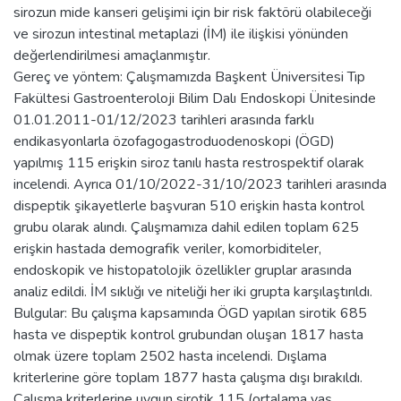
sirozun mide kanseri gelişimi için bir risk faktörü olabileceği
ve sirozun intestinal metaplazi (İM) ile ilişkisi yönünden
değerlendirilmesi amaçlanmıştır.
Gereç ve yöntem: Çalışmamızda Başkent Üniversitesi Tıp
Fakültesi Gastroenteroloji Bilim Dalı Endoskopi Ünitesinde
01.01.2011-01/12/2023 tarihleri arasında farklı
endikasyonlarla özofagogastroduodenoskopi (ÖGD)
yapılmış 115 erişkin siroz tanılı hasta restrospektif olarak
incelendi. Ayrıca 01/10/2022-31/10/2023 tarihleri arasında
dispeptik şikayetlerle başvuran 510 erişkin hasta kontrol
grubu olarak alındı. Çalışmamıza dahil edilen toplam 625
erişkin hastada demografik veriler, komorbiditeler,
endoskopik ve histopatolojik özellikler gruplar arasında
analiz edildi. İM sıklığı ve niteliği her iki grupta karşılaştırıldı.
Bulgular: Bu çalışma kapsamında ÖGD yapılan sirotik 685
hasta ve dispeptik kontrol grubundan oluşan 1817 hasta
olmak üzere toplam 2502 hasta incelendi. Dışlama
kriterlerine göre toplam 1877 hasta çalışma dışı bırakıldı.
Çalışma kriterlerine uygun sirotik 115 (ortalama yaş