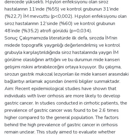
derecede yüksekti. H.pylori enfeksiyonu olan siroz
hastalarının 11’inde (%55) ve kontrol grubunun 31’inde
(%22,7) İM mevcuttu (p<0,002). H.pylori enfeksiyonu olan
siroz hastalarının 12’sinde (%60) ve kontrol grubunun
48’inde (%35,2) atrofi görüldü (p=0,034).
Sonuç: Çalışmamızda literatürde ilk defa, sirozda İM’nin
midede topografik yaygınlığı değerlendirilmiş ve kontrol
grubuyla karşılaştırıldığında siroz hastalarında yaygın İM
görülme olasılığının arttığını ve bu durumun mide kanseri
gelişimi riskini artırabileceğini ortaya koyuyor. Bu çalışma,
sirozun gastrik mukozal lezyonları ile mide kanseri arasındaki
bağlantıyı anlamak açısından önemli bilgiler sunmaktadır.
Aim: Recent epidemiological studies have shown that
individuals with liver cirrhosis are more likely to develop
gastric cancer. In studies conducted in cirrhotic patients, the
prevalence of gastric cancer was found to be 2.6 times
higher compared to the general population. The factors
behind the high prevalence of gastric cancer in cirrhosis
remain unclear. This study aimed to evaluate whether