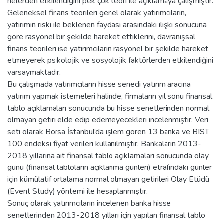
nelerden etkilendiğini pek çok teori ile açıklamaya çalışmıştır.
Geleneksel finans teorileri genel olarak yatırımcıların,
yatırımın riski ile beklenen faydası arasındaki ilişki sonucuna
göre rasyonel bir şekilde hareket ettiklerini, davranışsal
finans teorileri ise yatırımcıların rasyonel bir şekilde hareket
etmeyerek psikolojik ve sosyolojik faktörlerden etkilendiğini
varsaymaktadır.
Bu çalışmada yatırımcıların hisse senedi yatırım aracına
yatırım yapmak istemeleri halinde, firmaların yıl sonu finansal
tablo açıklamaları sonucunda bu hisse senetlerinden normal
olmayan getiri elde edip edemeyecekleri incelenmiştir. Veri
seti olarak Borsa İstanbul’da işlem gören 13 banka ve BIST
100 endeksi fiyat verileri kullanılmıştır. Bankaların 2013-
2018 yıllarına ait finansal tablo açıklamaları sonucunda olay
günü (finansal tabloların açıklanma günleri) etrafındaki günler
için kümülatif ortalama normal olmayan getirileri Olay Etüdü
(Event Study) yöntemi ile hesaplanmıştır.
Sonuç olarak yatırımcıların incelenen banka hisse
senetlerinden 2013-2018 yılları için yapılan finansal tablo