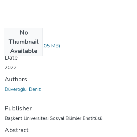
No
Files
Thumbnail
10441785.pdf
(1.05 MB)
Available
Date
2022
Authors
Düveroğlu, Deniz
Publisher
Başkent Üniversitesi Sosyal Bilimler Enstitüsü
Abstract