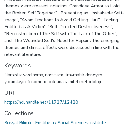
themes were created, including “Grandiose Armor to Hold
the Broken Self Together”, “Presenting an Unshakable Self-
Image”, “Avoid Emotions to Avoid Getting Hurt”, “Feeling
Entitled as A Victim”, “Self-Directed Destructiveness”,
“Reconstruction of The Self with The Lack of The Other”,
and “The Wounded Self's Need for Repair”. The emerging
themes and clinical effects were discussed in line with the
relevant literature.
Keywords
Narsistik yaralanma
,
narsisizm
,
travmatik deneyim
,
yorumlayıcı fenomenolojik analiz
,
nitel metodoloji
URI
https://hdl.handle.net/11727/12428
Collections
Sosyal Bilimler Enstitüsü / Social Sciences Institute