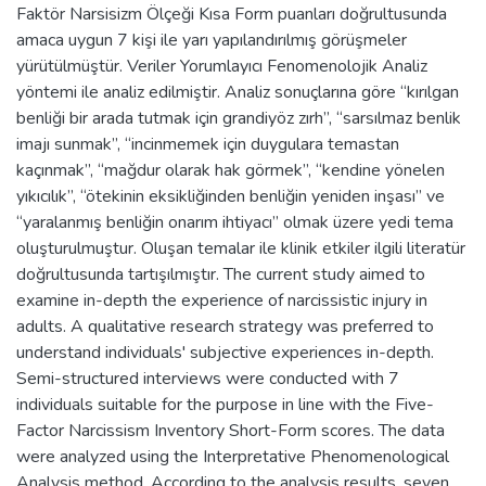
Faktör Narsisizm Ölçeği Kısa Form puanları doğrultusunda
amaca uygun 7 kişi ile yarı yapılandırılmış görüşmeler
yürütülmüştür. Veriler Yorumlayıcı Fenomenolojik Analiz
yöntemi ile analiz edilmiştir. Analiz sonuçlarına göre “kırılgan
benliği bir arada tutmak için grandiyöz zırh”, “sarsılmaz benlik
imajı sunmak”, “incinmemek için duygulara temastan
kaçınmak”, “mağdur olarak hak görmek”, “kendine yönelen
yıkıcılık”, “ötekinin eksikliğinden benliğin yeniden inşası” ve
“yaralanmış benliğin onarım ihtiyacı” olmak üzere yedi tema
oluşturulmuştur. Oluşan temalar ile klinik etkiler ilgili literatür
doğrultusunda tartışılmıştır. The current study aimed to
examine in-depth the experience of narcissistic injury in
adults. A qualitative research strategy was preferred to
understand individuals' subjective experiences in-depth.
Semi-structured interviews were conducted with 7
individuals suitable for the purpose in line with the Five-
Factor Narcissism Inventory Short-Form scores. The data
were analyzed using the Interpretative Phenomenological
Analysis method. According to the analysis results, seven