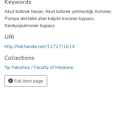
Keywords
Akut böbrek hasarı
,
Akut böbrek yetmezliği
,
Koroner
,
Pompa destekli atan kalpte koroner bypass
,
Kardiyopulmoner bypass
URI
http://hdl.handle.net/11727/1614
Collections
Tıp Fakültesi / Faculty of Medicine
Full item page