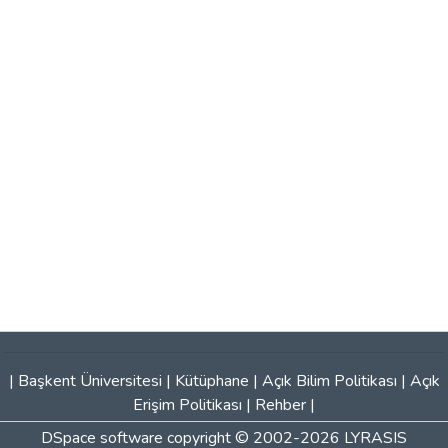
|
Başkent Üniversitesi
|
Kütüphane
|
Açık Bilim Politikası
|
Açık
Erişim Politikası
|
Rehber
|
DSpace software
copyright © 2002-2026
LYRASIS