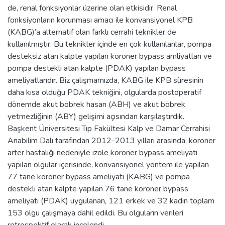
de, renal fonksiyonlar üzerine olan etkisidir. Renal
fonksiyonların korunması amacı ile konvansiyonel KPB
(KABG)’a alternatif olan farklı cerrahi teknikler de
kullanılmıştır. Bu teknikler içinde en çok kullanılanlar, pompa
desteksiz atan kalpte yapılan koroner bypass amliyatları ve
pompa destekli atan kalpte (PDAK) yapılan bypass
ameliyatlarıdır. Biz çalışmamızda, KABG ile KPB süresinin
daha kısa olduğu PDAK tekniğini, olgularda postoperatif
dönemde akut böbrek hasarı (ABH) ve akut böbrek
yetmezliğinin (ABY) gelişimi açısından karşılaştırdık.
Başkent Üniversitesi Tıp Fakültesi Kalp ve Damar Cerrahisi
Anabilim Dalı tarafından 2012-2013 yılları arasında, koroner
arter hastalığı nedeniyle izole koroner bypass ameliyatı
yapılan olgular içerisinde, konvansiyonel yöntem ile yapılan
77 tane koroner bypass ameliyatı (KABG) ve pompa
destekli atan kalpte yapılan 76 tane koroner bypass
ameliyatı (PDAK) uygulanan, 121 erkek ve 32 kadın toplam
153 olgu çalışmaya dahil edildi. Bu olguların verileri