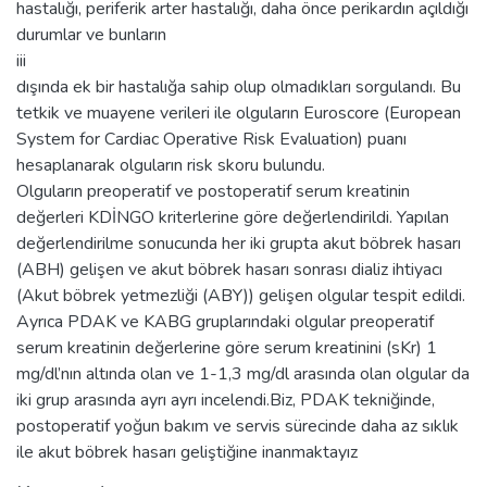
hastalığı, periferik arter hastalığı, daha önce perikardın açıldığı
durumlar ve bunların
iii
dışında ek bir hastalığa sahip olup olmadıkları sorgulandı. Bu
tetkik ve muayene verileri ile olguların Euroscore (European
System for Cardiac Operative Risk Evaluation) puanı
hesaplanarak olguların risk skoru bulundu.
Olguların preoperatif ve postoperatif serum kreatinin
değerleri KDİNGO kriterlerine göre değerlendirildi. Yapılan
değerlendirilme sonucunda her iki grupta akut böbrek hasarı
(ABH) gelişen ve akut böbrek hasarı sonrası dializ ihtiyacı
(Akut böbrek yetmezliği (ABY)) gelişen olgular tespit edildi.
Ayrıca PDAK ve KABG gruplarındaki olgular preoperatif
serum kreatinin değerlerine göre serum kreatinini (sKr) 1
mg/dl’nın altında olan ve 1-1,3 mg/dl arasında olan olgular da
iki grup arasında ayrı ayrı incelendi.Biz, PDAK tekniğinde,
postoperatif yoğun bakım ve servis sürecinde daha az sıklık
ile akut böbrek hasarı geliştiğine inanmaktayız