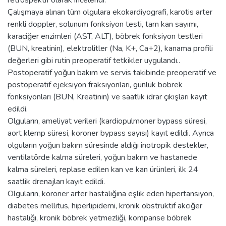
retrospektif olarak incelendi.
Çalışmaya alınan tüm olgulara ekokardiyografi, karotis arter
renkli doppler, solunum fonksiyon testi, tam kan sayımı,
karaciğer enzimleri (AST, ALT), böbrek fonksiyon testleri
(BUN, kreatinin), elektrolitler (Na, K+, Ca+2), kanama profili
değerleri gibi rutin preoperatif tetkikler uygulandı..
Postoperatif yoğun bakım ve servis takibinde preoperatif ve
postoperatif ejeksiyon fraksiyonları, günlük böbrek
fonksiyonları (BUN, Kreatinin) ve saatlik idrar çıkışları kayıt
edildi.
Olguların, ameliyat verileri (kardiopulmoner bypass süresi,
aort klemp süresi, koroner bypass sayısı) kayıt edildi. Ayrıca
olguların yoğun bakım süresinde aldığı inotropik destekler,
ventilatörde kalma süreleri, yoğun bakım ve hastanede
kalma süreleri, replase edilen kan ve kan ürünleri, ilk 24
saatlik drenajları kayıt edildi.
Olguların, koroner arter hastalığına eşlik eden hipertansiyon,
diabetes mellitus, hiperlipidemi, kronik obstruktif akciğer
hastalığı, kronik böbrek yetmezliği, kompanse böbrek