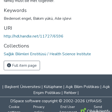
family must be met together.
Keywords
Bedensel engel
,
Bakım yükü
,
Aile işlevi
URI
http://hdl.handle.net/11727/6596
Collections
Sağlık Bilimleri Enstitüsü / Health Science Institute
Full item page
|
Başkent Üniversitesi
|
Kütüphane
|
Açık Bilim Politikası
|
Açık
Erişim Politikası
|
Rehber
|
DSpace software
copyright © 2002-2026
LYRASIS
Cookie
Privacy
End User
Send
COAR Notify