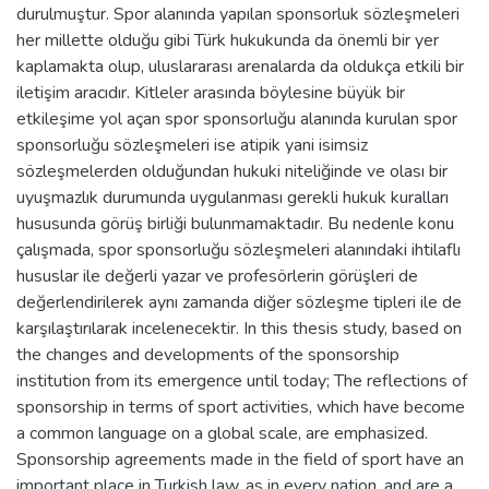
durulmuştur. Spor alanında yapılan sponsorluk sözleşmeleri
her millette olduğu gibi Türk hukukunda da önemli bir yer
kaplamakta olup, uluslararası arenalarda da oldukça etkili bir
iletişim aracıdır. Kitleler arasında böylesine büyük bir
etkileşime yol açan spor sponsorluğu alanında kurulan spor
sponsorluğu sözleşmeleri ise atipik yani isimsiz
sözleşmelerden olduğundan hukuki niteliğinde ve olası bir
uyuşmazlık durumunda uygulanması gerekli hukuk kuralları
hususunda görüş birliği bulunmamaktadır. Bu nedenle konu
çalışmada, spor sponsorluğu sözleşmeleri alanındaki ihtilaflı
hususlar ile değerli yazar ve profesörlerin görüşleri de
değerlendirilerek aynı zamanda diğer sözleşme tipleri ile de
karşılaştırılarak incelenecektir. In this thesis study, based on
the changes and developments of the sponsorship
institution from its emergence until today; The reflections of
sponsorship in terms of sport activities, which have become
a common language on a global scale, are emphasized.
Sponsorship agreements made in the field of sport have an
important place in Turkish law, as in every nation, and are a