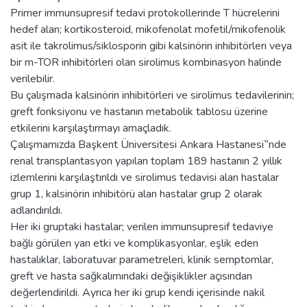
Primer immunsupresif tedavi protokollerinde T hücrelerini
hedef alan; kortikosteroid, mikofenolat mofetil/mikofenolik
asit ile takrolimus/siklosporin gibi kalsinörin inhibitörleri veya
bir m-TOR inhibitörleri olan sirolimus kombinasyon halinde
verilebilir.
Bu çalışmada kalsinörin inhibitörleri ve sirolimus tedavilerinin;
greft fonksiyonu ve hastanın metabolik tablosu üzerine
etkilerini karşılaştırmayı amaçladık.
Çalışmamızda Başkent Üniversitesi Ankara Hastanesi‟nde
renal transplantasyon yapılan toplam 189 hastanın 2 yıllık
izlemlerini karşılaştırıldı ve sirolimus tedavisi alan hastalar
grup 1, kalsinörin inhibitörü alan hastalar grup 2 olarak
adlandırıldı.
Her iki gruptaki hastalar; verilen immunsupresif tedaviye
bağlı görülen yan etki ve komplikasyonlar, eşlik eden
hastalıklar, laboratuvar parametreleri, klinik semptomlar,
greft ve hasta sağkalımındaki değişiklikler açısından
değerlendirildi. Ayrıca her iki grup kendi içerisinde nakil