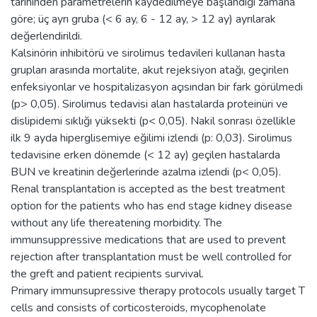
tarihinden parametrelerin kaydedilmeye başlandığı zamana
göre; üç ayrı gruba (< 6 ay, 6 - 12 ay, > 12 ay) ayrılarak
değerlendirildi.
Kalsinörin inhibitörü ve sirolimus tedavileri kullanan hasta
grupları arasında mortalite, akut rejeksiyon atağı, geçirilen
enfeksiyonlar ve hospitalizasyon açısından bir fark görülmedi
(p> 0,05). Sirolimus tedavisi alan hastalarda proteinüri ve
dislipidemi sıklığı yüksekti (p< 0,05). Nakil sonrası özellikle
ilk 9 ayda hiperglisemiye eğilimi izlendi (p: 0,03). Sirolimus
tedavisine erken dönemde (< 12 ay) geçilen hastalarda
BUN ve kreatinin değerlerinde azalma izlendi (p< 0,05).
Renal transplantation is accepted as the best treatment
option for the patients who has end stage kidney disease
without any life thereatening morbidity. The
immunsuppressive medications that are used to prevent
rejection after transplantation must be well controlled for
the greft and patient recipients survival.
Primary immunsupressive therapy protocols usually target T
cells and consists of corticosteroids, mycophenolate