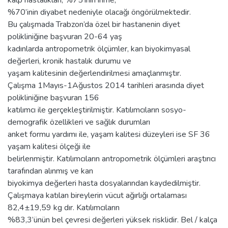
kalp hastalıkları, %75’inin inme,
%70’inin diyabet nedeniyle olacağı öngörülmektedir.
Bu çalışmada Trabzon’da özel bir hastanenin diyet
polikliniğine başvuran 20-64 yaş
kadınlarda antropometrik ölçümler, kan biyokimyasal
değerleri, kronik hastalık durumu ve
yaşam kalitesinin değerlendirilmesi amaçlanmıştır.
Çalışma 1Mayıs-1Ağustos 2014 tarihleri arasında diyet
polikliniğine başvuran 156
katılımcı ile gerçekleştirilmiştir. Katılımcıların sosyo-
demografik özellikleri ve sağlık durumları
anket formu yardımı ile, yaşam kalitesi düzeyleri ise SF 36
yaşam kalitesi ölçeği ile
belirlenmiştir. Katılımcıların antropometrik ölçümleri araştırıcı
tarafından alınmış ve kan
biyokimya değerleri hasta dosyalarından kaydedilmiştir.
Çalışmaya katılan bireylerin vücut ağırlığı ortalaması
82,4±19,59 kg dır. Katılımcıların
%83,3’ünün bel çevresi değerleri yüksek risklidir. Bel / kalça