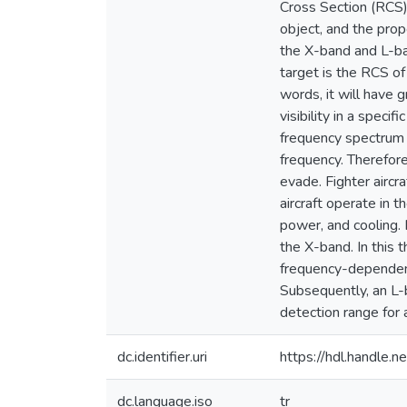
Cross Section (RCS),
object, and the prop
the X-band and L-ban
target is the RCS of 
words, it will have g
visibility in a spec
frequency spectrum f
frequency. Therefore
evade. Fighter aircr
aircraft operate in t
power, and cooling. 
the X-band. In this 
frequency-dependent
Subsequently, an L-b
detection range for a
dc.identifier.uri
https://hdl.handle
dc.language.iso
tr