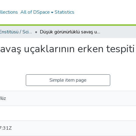
llections
All of DSpace
Statistics
Fen Bilimleri Enstitüsü / Science Institute
Düşük görünürlüklü savaş uçaklarının erken tespiti için L-Bant hava radarı uygulaması
vaş uçaklarının erken tespiti
Simple item page
liz
7:31Z