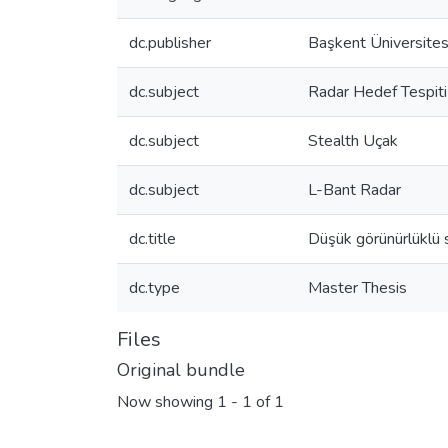
dc.publisher
Başkent Üniversitesi
dc.subject
Radar Hedef Tespiti
dc.subject
Stealth Uçak
dc.subject
L-Bant Radar
dc.title
Düşük görünürlüklü s
dc.type
Master Thesis
Files
Original bundle
Now showing
1 - 1 of 1