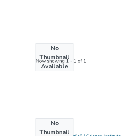
No
License bundle
Thumbnail
Now showing
1 - 1 of 1
Available
No
Collections
Thumbnail