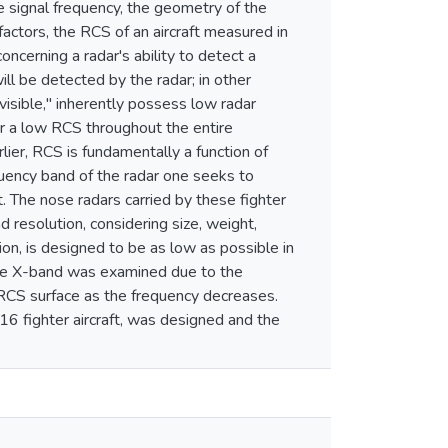
he signal frequency, the geometry of the
factors, the RCS of an aircraft measured in
ncerning a radar's ability to detect a
ill be detected by the radar; in other
invisible," inherently possess low radar
 or a low RCS throughout the entire
rlier, RCS is fundamentally a function of
quency band of the radar one seeks to
t. The nose radars carried by these fighter
d resolution, considering size, weight,
ion, is designed to be as low as possible in
r the X-band was examined due to the
RCS surface as the frequency decreases.
16 fighter aircraft, was designed and the