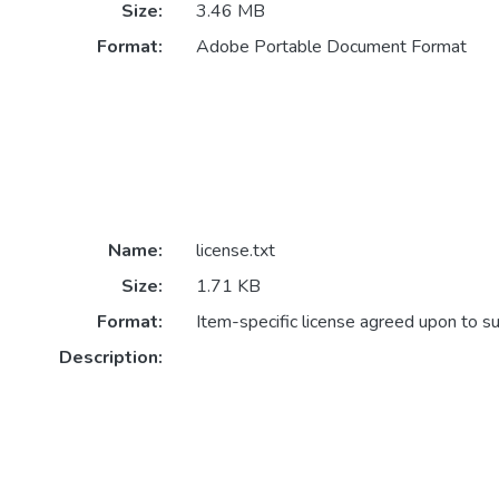
Size:
3.46 MB
Format:
Adobe Portable Document Format
Name:
license.txt
Size:
1.71 KB
Format:
Item-specific license agreed upon to s
Description: