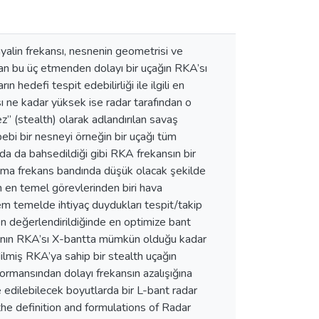
yalin frekansı, nesnenin geometrisi ve
yatan bu üç etmenden dolayı bir uçağın RKA’sı
 hedefi tespit edebilirliği ile ilgili en
ı ne kadar yüksek ise radar tarafından o
z” (stealth) olarak adlandırılan savaş
ebi bir nesneyi örneğin bir uçağı tüm
a da bahsedildiği gibi RKA frekansın bir
ışma frekans bandında düşük olacak şekilde
ın en temel görevlerinden biri hava
hem temelde ihtiyaç duydukları tespit/takip
n değerlendirildiğinde en optimize bant
ağının RKA’sı X-bantta mümkün olduğu kadar
ilmiş RKA’ya sahip bir stealth uçağın
formansından dolayı frekansın azalışığına
 edilebilecek boyutlarda bir L-bant radar
 the definition and formulations of Radar