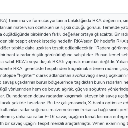
KA) tanımına ve formülasyonlarına bakıldığında RKA değerinin; sin
lanılan materyalin özellikleri ile ilişkili olduğu görülür. Temelde 
ölçüldüğünde birbirinden farklı değerler ortaya çıkacaktır. Bir radarın
en biri tespit etmek istediği hedefin RKA’sıdır. Bir hedefin RKA’s
 diğer tabirle daha uzaktan tespit edilebilecektir. “Radara görünme
i bir bantta radar düşük görünürlüğüne sahiptirler. Bunun temel seb
a sabit RKA’lı veya düşük RKA’lı yapmak mümkün değildir. Yukarıd
denle RKA, genellikle tespitinden kaçınılmak istenen radarın çal
inolojide “Fighter” olarak adlandırılan avcı/savaşçı savaş uçakların
 savaş uçaklarının burun bölgelerinde taşıdıkları burun radarları; 
lüğü yönlerinden hem de boyut, ağırlık, güç ve soğutma yönlerinde
ırlar. Bu nedenden dolayı radardan kaçınmak isteyen bir savaş uç
acak şekilde tasarlanır. Bu tez çalışmasında, X-banta optimize ed
kullanılan radar soğurucu malzemelerinin frekansa bağlı sınırlı per
incelenmiş daha sonra bir F-16 savaş uçağının kanat kısmına entegre
th bir savaş uçağını tespit menzili araştırılmıştır. When examining