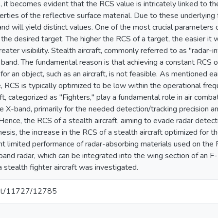
 it becomes evident that the RCS value is intricately linked to t
erties of the reflective surface material. Due to these underlying 
d will yield distinct values. One of the most crucial parameters co
the desired target. The higher the RCS of a target, the easier it w
reater visibility. Stealth aircraft, commonly referred to as "radar-
ific band. The fundamental reason is that achieving a constant RCS
or an object, such as an aircraft, is not feasible. As mentioned ea
, RCS is typically optimized to be low within the operational fre
aft, categorized as "Fighters," play a fundamental role in air comba
he X-band, primarily for the needed detection/tracking precision an
Hence, the RCS of a stealth aircraft, aiming to evade radar detect
thesis, the increase in the RCS of a stealth aircraft optimized fo
 limited performance of radar-absorbing materials used on the 
and radar, which can be integrated into the wing section of an F-
 stealth fighter aircraft was investigated.
.net/11727/12785