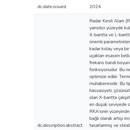
dc.date.issued
2024
Radar Kesit Alanı (R
yansıtıcı yüzeyde kul
X-bantta ve L-bantta 
önemli parametrelerd
kadar kolay veya bir
uçakları esasen bell
frekans bandı boyunc
fonksiyonudur. Bu ne
optimize edilir. Term
muhaberesidir. Bu tip
hassasiyeti, çözünür
olan X-bantta çalış
en düşük seviyede ol
RKA’sının yüzeyinde 
bağlı olarak artışı 
dc.description.abstract
tasarlanmış ve steal