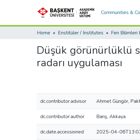
Communities & Co
Home
Enstitüler / Institutes
Düşük görünürlüklü sa
radarı uygulaması
dc.contributor.advisor
Ahmet Güngör, Pakfi
dc.contributor.author
Barış, Akkaya
dc.date.accessioned
2025-04-08T13:0