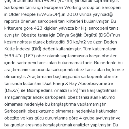
yaş ortalaması 55.1±9.90 (40-88) yıl olarak saptanmıştır.
Sarkopeni tanısı için European Working Group on Sarcopeni
in Older People (EWGSOP)„ın 2010 yılında yayınladığı
raporda önerilen sarkopeni tanı kriterleri kullanılmıştır. Bu
kriterlere göre 423 kişiden yalnızca bir kişi sarkopeni tanısı
almıştır. Obezite tanısı için Dünya Sağlık Örgütü (DSÖ)‟nün
kesim noktası olarak belirlediği 30 kg/m2 ve üzeri Beden
Kütle İndeksi (BKİ) değeri kullanılmıştır. Tüm katılımcıların
%39.4‟ü (167) obez olarak saptanmasına karşın obezler
içinde sarkopeni tanısı alan bulunmamaktadır. Bu nedenle bu
araştırmanın sonucunda sarkopenik obez tanısı alan hiç kimse
olmamıştır. Araştırmanın başlangıcında sarkopenik obezite
tanısında kullanılan Dual Enerji X Ray Absorbsiyometre
(DEXA) ile Bioimpedans Analizi (BİA)‟nın karşılaştırılması
amaçlanmıştır ancak sarkopenik obez tanısı alan katılımcı
olmaması nedeniyle bu karşılaştırma yapılamamıştır.
Sarkopenik obez katılımcı olmaması nedeniyle katılımcılar
obezite ve kas gücü durumlarına göre 4 gruba ayrılmıştır ve
bu gruplar arasında karşılaştırılmalı analizler yapılmıştır. Bu