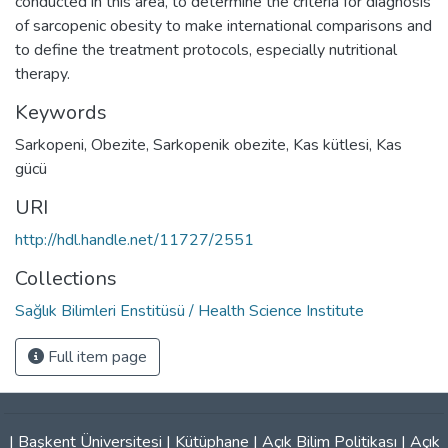
conducted in this area, to determine the criteria for diagnosis
of sarcopenic obesity to make international comparisons and
to define the treatment protocols, especially nutritional
therapy.
Keywords
Sarkopeni
,
Obezite
,
Sarkopenik obezite
,
Kas kütlesi
,
Kas
gücü
URI
http://hdl.handle.net/11727/2551
Collections
Sağlık Bilimleri Enstitüsü / Health Science Institute
Full item page
|
Başkent Üniversitesi
|
Kütüphane
|
Açık Bilim Politikası
|
Açık