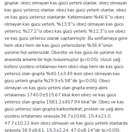
gruplar, obez olmayan kas gücü yeterli olanlar, obez olmayan
kas gücü yetersiz olanlar, obez kas gücü yeterli olanlar, obez
ve kas gücü yetersiz olanlardır. Katılımcıların %46.6‟sı obez
olmayan kas gücü yeterli, %13.9‟u obez olmayan kas gücü
yetersiz, %27.2‟si obez kas gücü yeterli, %12.3‟ü ise obez
ve kas gücü yetersiz olarak saptanmıştır. Bu sınıflamaya göre
hem obez hem de kas gücü yetersizlerin %36.4‟ünün
yürüme hızı yetersizdir. Obezite ve kas gücü ile yürüme hızı
arasında anlamlı bir ilişki bulunmuştur (p<0.05). Vücut yağ
kütlesi yüzdesi ortalaması hem obez olup hem de kas gücü
yetersiz olan grupta %40.1±3.49 iken obez olmayan kas
gücü yeterli grupta %29.9±5.58‟dir (p<0.05). Obez
olmayan ve kas gücü yeterli olan grupta enerji alımı
ortalaması 1740.0±515.67 kkal iken obez ve kas gücü
yetersiz olan grupta 1581.2±457.94 kkal‟dir. Obez ve kas
gücü yetersiz olan grupta karbonhidrat, protein ve yağ alımı
yüzdesi ortalaması sırasıyla 36.7±10.66, 15.4±21.0,
47.7±10.22 iken obez olmayan ve kas gücü yeterli olanlarda
sırasıyla 36.9±8.61, 15.3±2.24, 47.0±8.14‟dir (p>0.05).