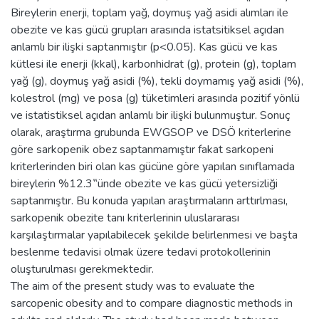
Bireylerin enerji, toplam yağ, doymuş yağ asidi alımları ile
obezite ve kas gücü grupları arasında istatsitiksel açıdan
anlamlı bir ilişki saptanmıştır (p<0.05). Kas gücü ve kas
kütlesi ile enerji (kkal), karbonhidrat (g), protein (g), toplam
yağ (g), doymuş yağ asidi (%), tekli doymamış yağ asidi (%),
kolestrol (mg) ve posa (g) tüketimleri arasında pozitif yönlü
ve istatistiksel açıdan anlamlı bir ilişki bulunmuştur. Sonuç
olarak, araştırma grubunda EWGSOP ve DSÖ kriterlerine
göre sarkopenik obez saptanmamıştır fakat sarkopeni
kriterlerinden biri olan kas gücüne göre yapılan sınıflamada
bireylerin %12.3‟ünde obezite ve kas gücü yetersizliği
saptanmıştır. Bu konuda yapılan araştırmaların arttırlması,
sarkopenik obezite tanı kriterlerinin uluslararası
karşılaştırmalar yapılabilecek şekilde belirlenmesi ve başta
beslenme tedavisi olmak üzere tedavi protokollerinin
oluşturulması gerekmektedir.
The aim of the present study was to evaluate the
sarcopenic obesity and to compare diagnostic methods in