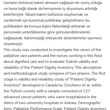
hastanın bütüncül bakım almasını sağlayan bir süreç olduğu
ve buna bağlı olarak da hemşirenin iş doyumunu artırdığı
belirtilmiştir. İtibarlı bakım kültürünü oluşturmak ve
sürdürmek için kurumsal politikalar geliştirilmesi; bu
politikaların da konuya ilişkin farkındalığı artıracak ve
personelin yeterliliklerine göre görevlendirilmelerini
sağlayacak; tükenmişliği önleyecek düzenlemeler içermesi
önerilmiştir.
This study was conducted to investigate the views of the
palliative care patients and the nurses working in this field
about dignified care and to evaluate Turkish validity and
reliability of the Patient Dignity Inventory. This descriptive
and methodological study comprise of two phases. The first
stage is validity and reliability study of "Patient Dignity
Inventory" developed in Canada by Chochinov et al. within
the Turkish society with a sample consisted of 127
advanced cancer patients who were hospitalized in the
clinics of two university hospitals in Ankara. Demographic
form, Palliative Performance Scale, Patient Dignity Inventory