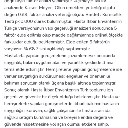
doğrulayıcı faktör analizi yapılmıştır. Açımlayıcı faktör
analizinde Kaiser-Meyer- Olkin örneklem yeterliği ölçütü
değeri 0.89; faktör analizi yeterliği ölçütü Bartlett Küresellik
Testi p<0.000 olarak bulunmuştur. Hasta İtibar Envanterinin
Türkçe versiyonunun yapı geçerliliği analizleri sonucunda 5
faktör elde edilmiş olup madde dağılımlarında orijinal ölçekle
farklılıklar olduğu belirlenmiştir. Elde edilen 5 faktörün
varyansın % 68.7’sini açıkladığı saptanmıştır.
Hastalarla yapılan görüşmelerin çözümlemesi sonucunda
saygınlık, bakım uygulamaları ve yararlılık şeklinde 3 ana
tema elde edilmiştir. Hemşirelerle yapılan görüşmelerde ise
veriler saygınlığın sürdürülmesi; engeller ve öneriler ile
bakımın sonuçları olarak üç ana başlık altında toplanmıştır.
Sonuç olarak Hasta İtibar Envanterinin Türk toplumu için
geçerli ve güvenilir bir ölçek olduğu belirlenmiştir. Hasta ve
hemşirelerle yapılan görüşmelerde itibarlı bakımın hastanın
saygınlığını koruyan; sağlık çalışanları ile hasta arasında
sağlıklı iletişim kurulmasına ve bireyin kendini değerli ve
güvende hissetmesine yol açan olumlu etkilere sahip,