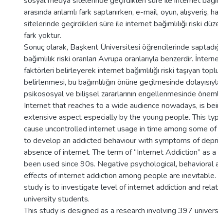
sosyal medya sitelerinde geçirdikleri süre ile internet bağıml
arasında anlamlı fark saptanırken, e-mail, oyun, alışveriş, ha
sitelerinde geçirdikleri süre ile internet bağımlılığı riski dü
fark yoktur.
Sonuç olarak, Başkent Üniversitesi öğrencilerinde saptadığ
bağımlılık riski oranları Avrupa oranlarıyla benzerdir. İnternet 
faktörleri belirleyerek internet bağımlılığı riski taşıyan topl
belirlenmesi, bu bağımlılığın önüne geçilmesinde dolayısıyla
psikososyal ve bilişsel zararlarının engellenmesinde öneml
Internet that reaches to a wide audience nowadays, is bei
extensive aspect especially by the young people. This type
cause uncontrolled internet usage in time among some of
to develop an addicted behaviour with symptoms of depriv
absence of internet. The term of “Internet Addiction” as a c
been used since 90s. Negative psychological, behavioral a
effects of internet addiction among people are inevitable. 
study is to investigate level of internet addiction and rel
university students.
This study is designed as a research involving 397 univer