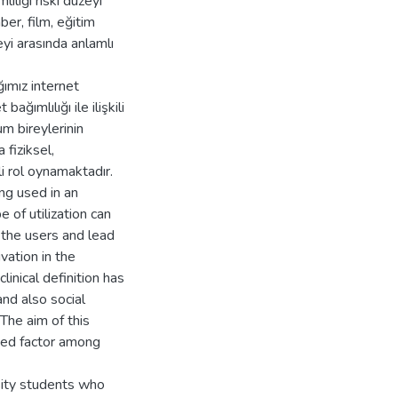
ılığı riski düzeyi
ber, film, eğitim
zeyi arasında anlamlı
ımız internet
bağımlılığı ile ilişkili
um bireylerinin
 fiziksel,
i rol oynamaktadır.
ng used in an
 of utilization can
 the users and lead
ation in the
linical definition has
nd also social
The aim of this
ated factor among
sity students who