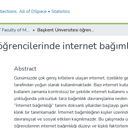
llections
All of DSpace
Statistics
Tıp Fakültesi / Faculty of Medicine
Başkent Üniversitesi öğrencilerinde internet bağımlılığı sıklığı ve ilişkili faktörler
rencilerinde internet bağımlılı
Abstract
Günümüzde çok geniş kitlelere ulaşan internet, özellikle g
tarafından yoğun olarak kullanılmaktadır. Bazı internet kulla
kullanım zamanla kontrolsüz bir şekilde internet kullanımı 
yokluğunda yoksunluk tarzı bağımlılık davranışlarına neden
”İnternet bağımlılığı” tanımı doksanlı yıllardan başlayıp g
klinik bir tanımlamadır. İnternet bağımlılığının kişiler üzeri
davranışsal ve sosyal etkileri kaçınılmazdır. Bu çalışmada ü
öğrencilerinin internet bağımlılığı düzeyi ve ilişkili faktörleri