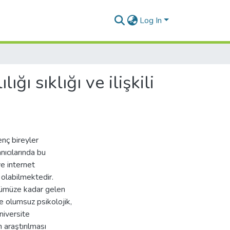
Log In
ğı sıklığı ve ilişkili
enç bireyler
nıcılarında bu
ve internet
 olabilmektedir.
ünümüze kadar gelen
nde olumsuz psikolojik,
niversite
n araştırılması