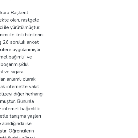
nkara Başkent
kte olan, rastgele
i ile yürütülmüştür.
ı ile ilgili bilgilerini
ış 26 soruluk anket
cilere uygulanmıştır.
mel bağımlı’’ ve
sı boşanmış/dul
kol ve sigara
dan anlamlı olarak
ak internette vakit
 düzeyi diğer herhangi
nmuştur. Bununla
e internet bağımlılık
rnetle tanışma yaşları
e alındığında ise
ştır. Öğrencilerin