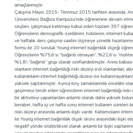
amaçlanmıştır.
Çalışma Mayıs 2015- Temmuz 2015 tarihleri arasında, A
Üniversitesi Bağlıca Kampüsü’nde öğrenimine devam etme
seçilen, çalışmaya katılmayı kabul eden toplam 397 öğrenc
Öğrencilerin demografik özellikleri, hobilerini, internet kullanım
ve haftalık ders çalışma saatini ölçmeye yönelik hazırlanm
formu ile 20 soruluk Young internet bağımlılık ölçeği öğren
Öğrencilerin %75,6’sı ‘’bağımlı olmayan’’, %22,6’sı ‘’muhte
%1,8’i ‘’bağımlı’’ grup olarak sınıflandırılmıştır. Anne baba
olanların internet bağımlılığı riski düzeyi evli olanlardan, al
kullananların internet bağımlılığı düzeyi ise kullanmayanlar
yüksek saptanmıştır. Ayrıca boş zamanlarında öncelikli olar
geçirmeyi tercih eden öğrencilerin internet bağımlılığı riski
bir aktiviteyi yapanlardan anlamlı olarak daha yüksek bulu
beraber, hafta içi ve hafta sonu internet kullanım süreleri il
riski düzeyi arasında anlamlı ilişki vardır. Katılımcıların inte
ile Young internet bağımlılık ölçek skoru arasındaki ilişki el
negatif yönde istatistiksel olarak anlamlı bir ilişki saptanmı