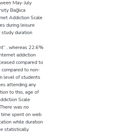
tween May-July
sity Bağlıca
net Addiction Scale
s during leisure
y study duration
nt” , whereas 22.6%
nternet addiction
deceased compared to
te compared to non-
n level of students
nes attending any
tion to this, age of
ddiction Scale
. There was no
nd time spent on web
ation while duration
 statistically