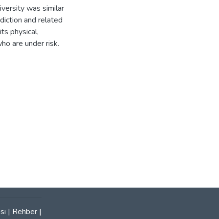
iversity was similar
diction and related
its physical,
ho are under risk.
sı
|
Rehber
|