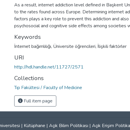
As a result, internet addiction level defined in Başkent Un
to the rates found across Europe. Determining internet ad
factors plays a key role to prevent this addiction and also 
psychosocial and cognitive side effects among societies w
Keywords
İnternet bağımlılığı
,
Üniversite öğrencileri
,
İlişkili faktörler
URI
http://hdl.handle.net/11727/2571
Collections
Tıp Fakültesi / Faculty of Medicine
Full item page
iversitesi
|
Kütüphane
|
Açık Bilim Politikası
|
Açık Erişim Politika