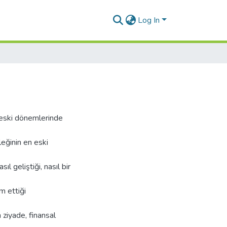
Log In
n eski dönemlerinde
ğinin en eski
l geliştiği, nasıl bir
m ettiği
 ziyade, finansal