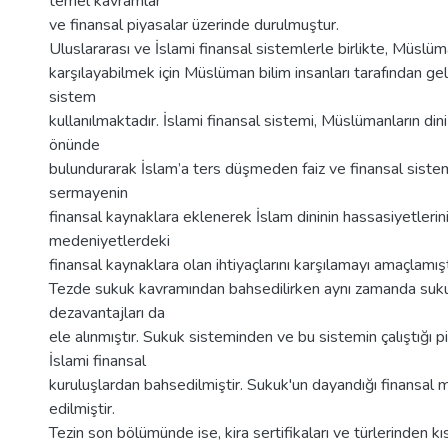
temel kavramlar
ve finansal piyasalar üzerinde durulmuştur.
Uluslararası ve İslami finansal sistemlerle birlikte, Müslüma
karşılayabilmek için Müslüman bilim insanları tarafından geli
sistem
kullanılmaktadır. İslami finansal sistemi, Müslümanların din
önünde
bulundurarak İslam’a ters düşmeden faiz ve finansal sistem
sermayenin
finansal kaynaklara eklenerek İslam dininin hassasiyetleri
medeniyetlerdeki
finansal kaynaklara olan ihtiyaçlarını karşılamayı amaçlamışt
Tezde sukuk kavramından bahsedilirken aynı zamanda suk
dezavantajları da
ele alınmıştır. Sukuk sisteminden ve bu sistemin çalıştığı p
İslami finansal
kuruluşlardan bahsedilmiştir. Sukuk'un dayandığı finansal
edilmiştir.
Tezin son bölümünde ise, kira sertifikaları ve türlerinden kı