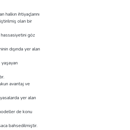
n halkın ihtiyaçlarını
ştirilmiş olan bir
i hassasiyetini göz
inin dışında yer alan
ni yaşayan
ır.
ukun avantaj ve
iyasalarda yer alan
 modeller de konu
saca bahsedilmiştir.