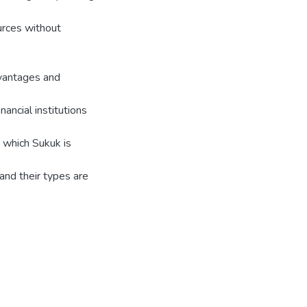
ources without
dvantages and
ancial institutions
n which Sukuk is
 and their types are