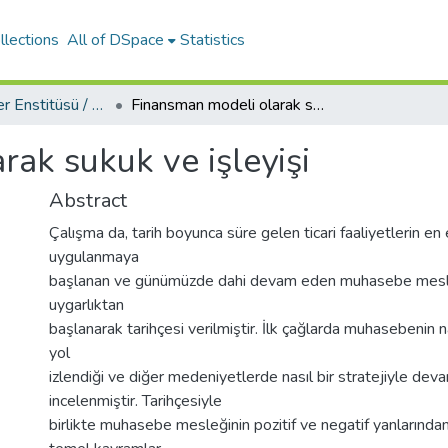
llections
All of DSpace
Statistics
Sosyal Bilimler Enstitüsü / Social Sciences Institute
Finansman modeli olarak sukuk ve işleyişi
ak sukuk ve işleyişi
Abstract
Çalışma da, tarih boyunca süre gelen ticari faaliyetlerin e
uygulanmaya
başlanan ve günümüzde dahi devam eden muhasebe mesle
uygarlıktan
başlanarak tarihçesi verilmiştir. İlk çağlarda muhasebenin nası
yol
izlendiği ve diğer medeniyetlerde nasıl bir stratejiyle deva
incelenmiştir. Tarihçesiyle
birlikte muhasebe mesleğinin pozitif ve negatif yanlarından