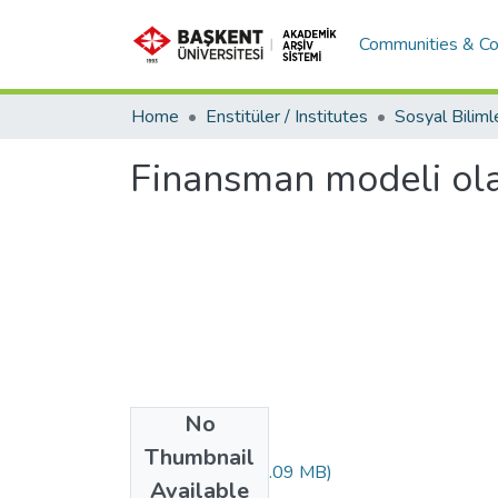
Communities & Co
Home
Enstitüler / Institutes
Finansman modeli olar
No
Files
Thumbnail
10460905.pdf
(1.09 MB)
Available