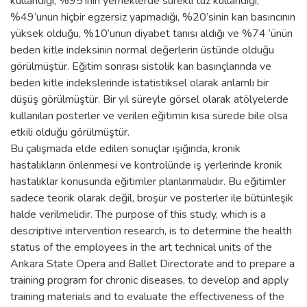
kullandığı, %95’inin yemeklerde sürekli tuz kullandığı,
%49’unun hiçbir egzersiz yapmadığı, %20’sinin kan basıncının
yüksek olduğu, %10’unun diyabet tanısı aldığı ve %74 ‘ünün
beden kitle indeksinin normal değerlerin üstünde olduğu
görülmüştür. Eğitim sonrası sistolik kan basınçlarında ve
beden kitle indekslerinde istatistiksel olarak anlamlı bir
düşüş görülmüştür. Bir yıl süreyle görsel olarak atölyelerde
kullanılan posterler ve verilen eğitimin kısa sürede bile olsa
etkili olduğu görülmüştür.
Bu çalışmada elde edilen sonuçlar ışığında, kronik
hastalıkların önlenmesi ve kontrolünde iş yerlerinde kronik
hastalıklar konusunda eğitimler planlanmalıdır. Bu eğitimler
sadece teorik olarak değil, broşür ve posterler ile bütünleşik
halde verilmelidir. The purpose of this study, which is a
descriptive intervention research, is to determine the health
status of the employees in the art technical units of the
Ankara State Opera and Ballet Directorate and to prepare a
training program for chronic diseases, to develop and apply
training materials and to evaluate the effectiveness of the