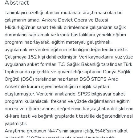
Abstract
Tanımlayıcı özelliği olan bir müdahale araştırması olan bu
çalışmanın amacı: Ankara Devlet Opera ve Balesi
Müdürlüğü’nün sanat teknik birimlerinde çalışanların sağlık
durumlarını saptamak ve kronik hastalıklara yönelik eğitim
programı hazırlayarak, eğitim materyali geliştirmek,
uygulamak ve verilen eğitimin etkinliğini değerlendirmektir.
Çalışmaya 152 kişi dahil edilmiştir. Veri kaynaklarını; yüz yüze
uygulanan anket formları ‘T.C. Sağlık Bakanlığı tarafından Türk
toplumunda geçerlilik ve güvenilirliği saptanan Dünya Sağlık
Örgütü (DSÖ) tarafından hazırlanan DSÖ STEPS Aracı
Anketi’ ile kurum işyeri hekimliğinin sağlık kayıtları
oluşturmuştur. Verilerin analizinde: SPSS bilgisayar paket
programı kullanılacak, frekans ve yüzde dağılımlarının eğitim
öncesi ve eğitim sonrası değerlerinin karşılaştırılarak ilişkilerin
ki-kare testi ve bağımlı gruplarda t testi ile değerlendirilmesi
yapılmıştır.
Araştırma grubunun %47’sinin sigara içtiği, %46’sının alkol