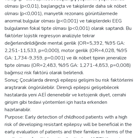
olması (p<0,01), başlangıçta ve takiplerde daha sık nöbet
olması (p<0,001), manyetik rezonans görüntülemede
anormal bulgular olması (p<0,001) ve takiplerdeki EEG
bulgularının fokal tipte olması (p<0,001) olarak saptandı. Bu
faktörler lojistik regresyon analiziyle tekrar
değerlendirildiğinde mental gerilik (OR=5,392, %95 GA:
2,251-11,533, p=0,000), motor gerilik (OR=4,028, %95
GA: 1,734-9,359, p=0,001) ve ilk nöbet tipinin jeneralize
tipte olması (OR=2,483, %95 GA: 1,271-4,853, p=0,008)
bağımsız risk faktörü olarak belirlendi.
Sonuç: Çocuklarda dirençli epilepsi gelişimi bu risk faktörlerini
araştırarak öngörülebilir. Dirençli epilepsi gelişebilecek
hastalarda yeni AEİ denenebilir ve ketojenik diyet, cerrahi
girişim gibi tedavi yöntemleri için hasta erkenden
hazırlanabilir.
Purpose: Early detection of childhood patients with a high
risk of developing resistant epilepsy will be beneficial in the
early evaluation of patients and their families in terms of the