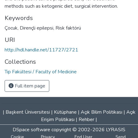
methods such as ketogenic diet, surgical intervention.
Keywords
Çocuk
,
Dirençli epilepsi
,
Risk faktörü
URI
http://hdl.handle.net/11727/2721
Collections
Tıp Fakültesi / Faculty of Medicine
Full item page
|
Başkent Üniversitesi
|
Kütüphane
|
Açık Bilim Politikası
|
Açık
Erişim Politikası
|
Rehber
|
DSpace software
copyright © 2002-2026
LYRASIS
Cookie
Privacy
End User
Send