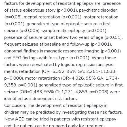
factors for development of resistant epilepsy are; presence
of status epilepticus story (p<0,001), psychiatric disorder
(p=0,05), mental retardation (p<0,001), motor retardation
(p<0,001), generalized type of epileptic seizure in first
seizure (p<0,005), symptomatic epilepsy (p<0,001),
presence of seizure onset below two years of age (p<0,01),
frequent seizures at baseline and follow-up (p<0,001),
abnormal findings in magnetic resonance imaging (p<0,001)
and EEG findings wtih focal type (p<0,001). When these
factors were reevaluated by logistic regression analysis,
mental retardation (OR=5,392, 95% GA: 2,251-11,533,
p=0,000), motor retardation (OR=4,028, 95% GA: 1,734-
9,359, p=0,001) generalized type of epileptic seizure in first
seizure (OR=2,483, 95% CI: 1,271-4,853, p=0,008) were
identified as independent risk factors.
Conclusion: The development of resistant epilepsy in
children may be predicted by investigating these risk factors.
New AED can be tried in patients with resistant epilepsy
and the patient can be prepared early for treatment