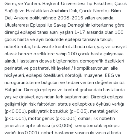
Gereç ve Yöntem: Başkent Üniversitesi Tıp Fakültesi, Çocuk
Sağlığı ve Hastalıkları Anabilim Dalı, Çocuk Nöroloji Bilim
Dalı Ankara polikliniğinde 2008-2016 yılları arasında,
Uluslararası Epilepsi ile Savaş Derneği’nin kriterlerine göre
dirençli epilepsi tanısı alan, yaşları 1-17 arasında olan 100
çocuk hasta ve aynı bölümde epilepsi tanısıyla takipli,
nöbetleri ilaç tedavisi ile kontrol altında olan, yaş ve cinsiyet
olarak benzer özelliklere sahip 200 çocuk hasta çalışmaya
alındı. Hastaların dosya bilgilerinden, demografik özellikleri
perinatal ve postnatal hikâyeleri / komplikasyonları, aile
hikâyeleri, epilepsi özellikleri, nörolojik muayene, EEG ve
nörogörüntüleme bulguları ve tedavi verileri değerlendirildi.
Bulgular: Dirençli epilepsi ve kontrol grubundaki hastalarda
yaş ve cinsiyet açısından fark saptanmadı. Dirençli epilepsi
gelişimi için risk faktörleri; status epileptikus öyküsü varlığı
(p<0,001), psikiyatrik bozukluk (p=0,05), mental gerilik
(p<0,001), motor gerilik (p<0,001) olması, ilk nöbetin
jeneralize tipte olması (p<0,005), semptomatik epilepsi
varlığı (p<0,001), nöbet başlangıç yaşının iki yaşın altında