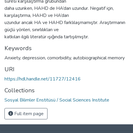
süresi karşılaştırma grubundan
daha uzunken, HAHD de HA’dan uzundur. Negatif için,
karşılaştırma, HAHD ve HA’dan
uzundur ancak HA ve HAHD farklılaşmamıştır. Araştırmanın
güçlü yönleri, sınırlılıkları ve
katkıları ilgili literatür ışığında tartışılmıştır.
Keywords
Anxiety
,
depression
,
comorbidity
,
autobiographical memory
URI
https://hdl.handle.net/11727/12416
Collections
Sosyal Bilimler Enstitüsü / Social Sciences Institute
Full item page