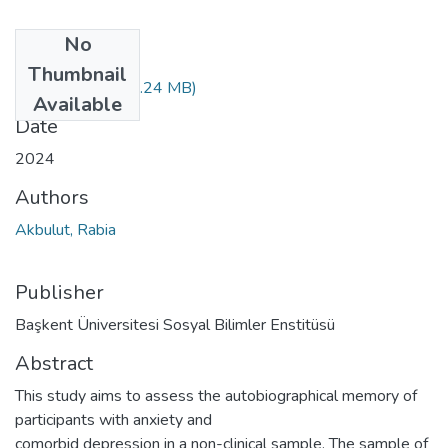
No
Files
Thumbnail
10616427.pdf
(2.24 MB)
Available
Date
2024
Authors
Akbulut, Rabia
Publisher
Başkent Üniversitesi Sosyal Bilimler Enstitüsü
Abstract
This study aims to assess the autobiographical memory of
participants with anxiety and
comorbid depression in a non-clinical sample. The sample of