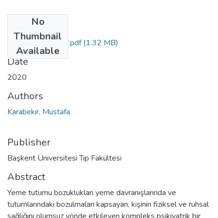
No
Files
Thumbnail
Mustafa Karabekir.pdf
(1.32 MB)
Available
Date
2020
Authors
Karabekir, Mustafa
Publisher
Başkent Üniversitesi Tıp Fakültesi
Abstract
Yeme tutumu bozuklukları yeme davranışlarında ve
tutumlarındaki bozulmaları kapsayan, kişinin fiziksel ve ruhsal
sağlığını olumsuz yönde etkileyen kompleks psikiyatrik bir