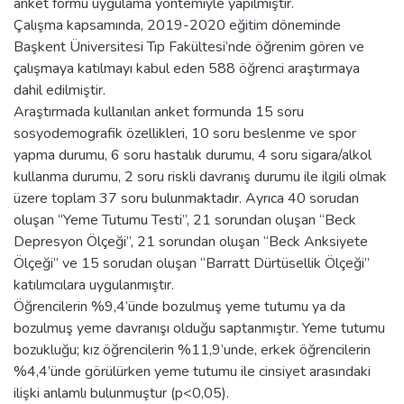
anket formu uygulama yöntemiyle yapılmıştır.
Çalışma kapsamında, 2019-2020 eğitim döneminde
Başkent Üniversitesi Tıp Fakültesi’nde öğrenim gören ve
çalışmaya katılmayı kabul eden 588 öğrenci araştırmaya
dahil edilmiştir.
Araştırmada kullanılan anket formunda 15 soru
sosyodemografik özellikleri, 10 soru beslenme ve spor
yapma durumu, 6 soru hastalık durumu, 4 soru sigara/alkol
kullanma durumu, 2 soru riskli davranış durumu ile ilgili olmak
üzere toplam 37 soru bulunmaktadır. Ayrıca 40 sorudan
oluşan “Yeme Tutumu Testi”, 21 sorundan oluşan “Beck
Depresyon Ölçeği”, 21 sorundan oluşan “Beck Anksiyete
Ölçeği” ve 15 sorudan oluşan “Barratt Dürtüsellik Ölçeği”
katılımcılara uygulanmıştır.
Öğrencilerin %9,4’ünde bozulmuş yeme tutumu ya da
bozulmuş yeme davranışı olduğu saptanmıştır. Yeme tutumu
bozukluğu; kız öğrencilerin %11,9’unde, erkek öğrencilerin
%4,4’ünde görülürken yeme tutumu ile cinsiyet arasındaki
ilişki anlamlı bulunmuştur (p<0,05).