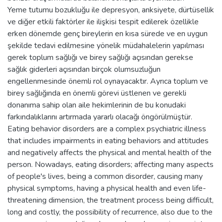
Yeme tutumu bozukluğu ile depresyon, anksiyete, dürtüsellik
ve diğer etkili faktörler ile ilişkisi tespit edilerek özellikle
erken dönemde genç bireylerin en kısa sürede ve en uygun
şekilde tedavi edilmesine yönelik müdahalelerin yapılması
gerek toplum sağlığı ve birey sağlığı açısından gerekse
sağlık giderleri açısından birçok olumsuzluğun
engellenmesinde önemli rol oynayacaktır. Ayrıca toplum ve
birey sağlığında en önemli görevi üstlenen ve gerekli
donanıma sahip olan aile hekimlerinin de bu konudaki
farkındalıklarını artırmada yararlı olacağı öngörülmüştür.
Eating behavior disorders are a complex psychiatric illness
that includes impairments in eating behaviors and attitudes
and negatively affects the physical and mental health of the
person. Nowadays, eating disorders; affecting many aspects
of people's lives, being a common disorder, causing many
physical symptoms, having a physical health and even life-
threatening dimension, the treatment process being difficult,
long and costly, the possibility of recurrence, also due to the