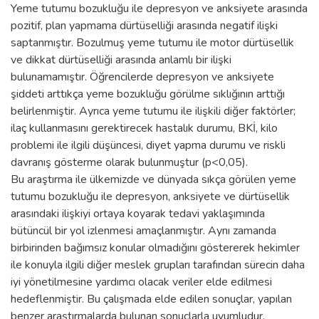
Yeme tutumu bozukluğu ile depresyon ve anksiyete arasında
pozitif, plan yapmama dürtüselliği arasında negatif ilişki
saptanmıştır. Bozulmuş yeme tutumu ile motor dürtüsellik
ve dikkat dürtüselliği arasında anlamlı bir ilişki
bulunamamıştır. Öğrencilerde depresyon ve anksiyete
şiddeti arttıkça yeme bozukluğu görülme sıklığının arttığı
belirlenmiştir. Ayrıca yeme tutumu ile ilişkili diğer faktörler;
ilaç kullanmasını gerektirecek hastalık durumu, BKİ, kilo
problemi ile ilgili düşüncesi, diyet yapma durumu ve riskli
davranış gösterme olarak bulunmuştur (p<0,05).
Bu araştırma ile ülkemizde ve dünyada sıkça görülen yeme
tutumu bozukluğu ile depresyon, anksiyete ve dürtüsellik
arasındaki ilişkiyi ortaya koyarak tedavi yaklaşımında
bütüncül bir yol izlenmesi amaçlanmıştır. Aynı zamanda
birbirinden bağımsız konular olmadığını göstererek hekimler
ile konuyla ilgili diğer meslek grupları tarafından sürecin daha
iyi yönetilmesine yardımcı olacak veriler elde edilmesi
hedeflenmiştir. Bu çalışmada elde edilen sonuçlar, yapılan
benzer araştırmalarda bulunan sonuçlarla uyumludur.