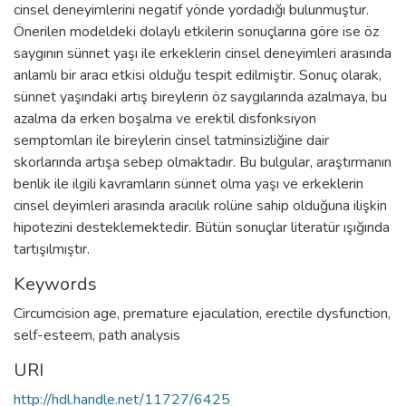
cinsel deneyimlerini negatif yönde yordadığı bulunmuştur.
Önerilen modeldeki dolaylı etkilerin sonuçlarına göre ise öz
saygının sünnet yaşı ile erkeklerin cinsel deneyimleri arasında
anlamlı bir aracı etkisi olduğu tespit edilmiştir. Sonuç olarak,
sünnet yaşındaki artış bireylerin öz saygılarında azalmaya, bu
azalma da erken boşalma ve erektil disfonksiyon
semptomları ile bireylerin cinsel tatminsizliğine dair
skorlarında artışa sebep olmaktadır. Bu bulgular, araştırmanın
benlik ile ilgili kavramların sünnet olma yaşı ve erkeklerin
cinsel deyimleri arasında aracılık rolüne sahip olduğuna ilişkin
hipotezini desteklemektedir. Bütün sonuçlar literatür ışığında
tartışılmıştır.
Keywords
Circumcision age
,
premature ejaculation
,
erectile dysfunction
,
self-esteem
,
path analysis
URI
http://hdl.handle.net/11727/6425