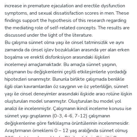
increase in premature ejaculation and erectile dysfunction
symptoms, and sexual dissatisfaction scores in men. These
findings support the hypothesis of this research regarding
the mediating role of self-related concepts. The results are
discussed under the light of the literature.
Bu çalışma sünnet olma yaşı ile cinsel tatminsizlik ve aynı
zamanda da cinsel işlev bozuklukları arasında yer alan erken
boşalma ve erektil disfonksiyon arasındaki ilişkileri
incelemeyi amaçlamaktadır. Bu amaçla sünnet yaşının,
çalışmanın bu değişkenlerini çeşitli etkileşimlerle yordadığı
hipotezleri sınanmıştır. Bununla birlikte çalışmada benlikle
ilgili olan kavramlardan öz saygının ve öz yeterliliğin, sünnet
yaşı ile cinsel deneyimler arasındaki ilişkide aracı rolüne ilişkin
oluşturulan model sınanmıştır. Oluşturulan bu model yol
analizi ile incelenmiştir. Çalışmanın ikincil inceleme konusu ise
sünnet yaşı gruplarının (0-3, 4-6, 7-12) çalışmanın
değişkenlerine göre farklılaşma örüntülerinin incelenmesidir.
Araştırmanın örneklemi 0 – 12 yaş aralığında sünnet olmuş