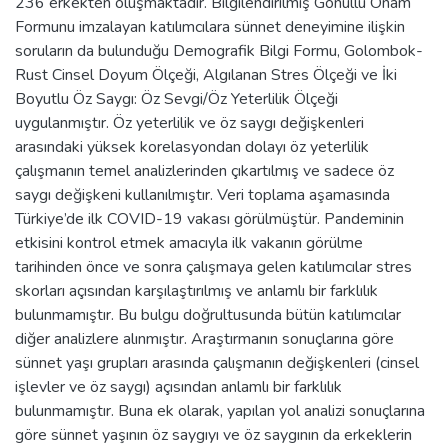
236 erkekten oluşmaktadır. Bilgilendirilmiş Gönüllü Onam
Formunu imzalayan katılımcılara sünnet deneyimine ilişkin
soruların da bulunduğu Demografik Bilgi Formu, Golombok-
Rust Cinsel Doyum Ölçeği, Algılanan Stres Ölçeği ve İki
Boyutlu Öz Saygı: Öz Sevgi/Öz Yeterlilik Ölçeği
uygulanmıştır. Öz yeterlilik ve öz saygı değişkenleri
arasındaki yüksek korelasyondan dolayı öz yeterlilik
çalışmanın temel analizlerinden çıkartılmış ve sadece öz
saygı değişkeni kullanılmıştır. Veri toplama aşamasında
Türkiye’de ilk COVID-19 vakası görülmüştür. Pandeminin
etkisini kontrol etmek amacıyla ilk vakanın görülme
tarihinden önce ve sonra çalışmaya gelen katılımcılar stres
skorları açısından karşılaştırılmış ve anlamlı bir farklılık
bulunmamıştır. Bu bulgu doğrultusunda bütün katılımcılar
diğer analizlere alınmıştır. Araştırmanın sonuçlarına göre
sünnet yaşı grupları arasında çalışmanın değişkenleri (cinsel
işlevler ve öz saygı) açısından anlamlı bir farklılık
bulunmamıştır. Buna ek olarak, yapılan yol analizi sonuçlarına
göre sünnet yaşının öz saygıyı ve öz saygının da erkeklerin