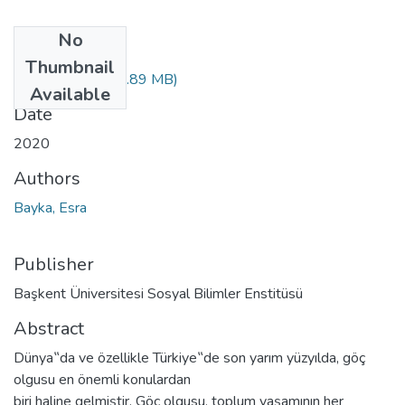
No
Files
Thumbnail
10358707.pdf
(1.89 MB)
Available
Date
2020
Authors
Bayka, Esra
Publisher
Başkent Üniversitesi Sosyal Bilimler Enstitüsü
Abstract
Dünya‟da ve özellikle Türkiye‟de son yarım yüzyılda, göç
olgusu en önemli konulardan
biri haline gelmiştir. Göç olgusu, toplum yaşamının her