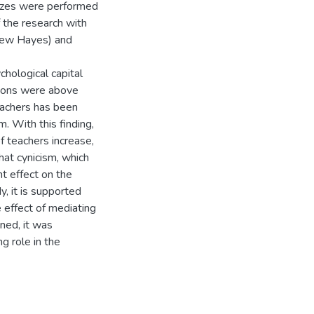
yzes were performed
f the research with
rew Hayes) and
chological capital
tions were above
eachers has been
. With this finding,
f teachers increase,
hat cynicism, which
nt effect on the
y, it is supported
e effect of mediating
ined, it was
g role in the