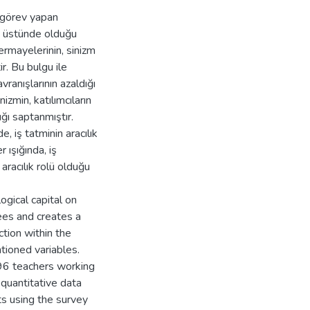
 görev yapan
n üstünde olduğu
ermayelerinin, sinizm
r. Bu bulgu ile
vranışlarının azaldığı
izmin, katılımcıların
ığı saptanmıştır.
, iş tatminin aracılık
 ışığında, iş
aracılık rolü olduğu
ogical capital on
ees and creates a
ction within the
ntioned variables.
396 teachers working
 quantitative data
ts using the survey