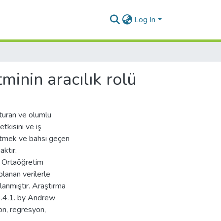
Log In
tminin aracılık rolü
şturan ve olumlu
tkisini ve iş
t etmek ve bahsi geçen
aktır.
an Ortaöğretim
lanan verilerle
lanmıştır. Araştırma
.4.1. by Andrew
on, regresyon,