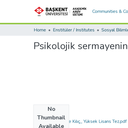
Communities & Co
Home
Enstitüler / Institutes
Psikolojik sermayenin 
No
Files
Thumbnail
10342501_ Müge Kılıç_ Yüksek Lisans Tez.pdf
Available