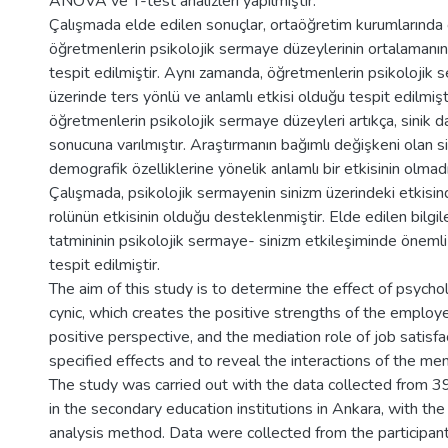
ANOVA ve T-test analizleri yapılmıştır.
Çalışmada elde edilen sonuçlar, ortaöğretim kurumlarında
öğretmenlerin psikolojik sermaye düzeylerinin ortalamanı
tespit edilmiştir. Aynı zamanda, öğretmenlerin psikolojik s
üzerinde ters yönlü ve anlamlı etkisi olduğu tespit edilmişti
öğretmenlerin psikolojik sermaye düzeyleri artıkça, sinik da
sonucuna varılmıştır. Araştırmanın bağımlı değişkeni olan sin
demografik özelliklerine yönelik anlamlı bir etkisinin olmad
Çalışmada, psikolojik sermayenin sinizm üzerindeki etkisinde
rolünün etkisinin olduğu desteklenmiştir. Elde edilen bilgiler
tatmininin psikolojik sermaye- sinizm etkileşiminde önemli 
tespit edilmiştir.
The aim of this study is to determine the effect of psychol
cynic, which creates the positive strengths of the employ
positive perspective, and the mediation role of job satisfa
specified effects and to reveal the interactions of the me
The study was carried out with the data collected from 
in the secondary education institutions in Ankara, with the
analysis method. Data were collected from the participan