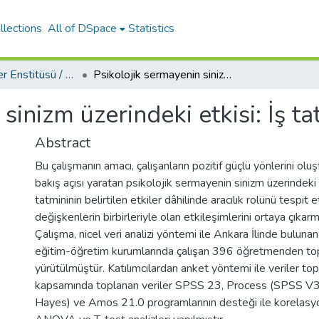
llections
All of DSpace
Statistics
Sosyal Bilimler Enstitüsü / Social Sciences Institute
Psikolojik sermayenin sinizm üzerindeki etkisi: İş tatminin aracılık rolü
sinizm üzerindeki etkisi: İş ta
Abstract
Bu çalışmanın amacı, çalışanların pozitif güçlü yönlerini olu
bakış açısı yaratan psikolojik sermayenin sinizm üzerindeki e
tatmininin belirtilen etkiler dâhilinde aracılık rolünü tespi
değişkenlerin birbirleriyle olan etkileşimlerini ortaya çıkarm
Çalışma, nicel veri analizi yöntemi ile Ankara İlinde bulun
eğitim-öğretim kurumlarında çalışan 396 öğretmenden top
yürütülmüştür. Katılımcılardan anket yöntemi ile veriler top
kapsamında toplanan veriler SPSS 23, Process (SPSS V3
Hayes) ve Amos 21.0 programlarının desteği ile korelasy