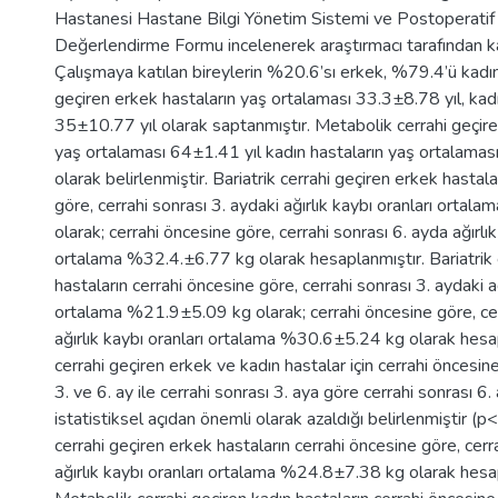
Hastanesi Hastane Bilgi Yönetim Sistemi ve Postoperatif
Değerlendirme Formu incelenerek araştırmacı tarafından ka
Çalışmaya katılan bireylerin %20.6’sı erkek, %79.4’ü kadındı
geçiren erkek hastaların yaş ortalaması 33.3±8.78 yıl, kadı
35±10.77 yıl olarak saptanmıştır. Metabolik cerrahi geçire
yaş ortalaması 64±1.41 yıl kadın hastaların yaş ortalamas
olarak belirlenmiştir. Bariatrik cerrahi geçiren erkek hastal
göre, cerrahi sonrası 3. aydaki ağırlık kaybı oranları ort
olarak; cerrahi öncesine göre, cerrahi sonrası 6. ayda ağırlık
ortalama %32.4.±6.77 kg olarak hesaplanmıştır. Bariatrik 
hastaların cerrahi öncesine göre, cerrahi sonrası 3. aydaki ağ
ortalama %21.9±5.09 kg olarak; cerrahi öncesine göre, cer
ağırlık kaybı oranları ortalama %30.6±5.24 kg olarak hesap
cerrahi geçiren erkek ve kadın hastalar için cerrahi öncesin
3. ve 6. ay ile cerrahi sonrası 3. aya göre cerrahi sonrası 6. 
istatistiksel açıdan önemli olarak azaldığı belirlenmiştir (
cerrahi geçiren erkek hastaların cerrahi öncesine göre, cerr
ağırlık kaybı oranları ortalama %24.8±7.38 kg olarak hesa