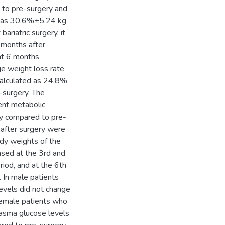
 to pre-surgery and
d as 30.6%±5.24 kg
riatric surgery, it
 months after
at 6 months
e weight loss rate
calculated as 24.8%
-surgery. The
ent metabolic
y compared to pre-
 after surgery were
dy weights of the
sed at the 3rd and
iod, and at the 6th
 In male patients
evels did not change
female patients who
lasma glucose levels