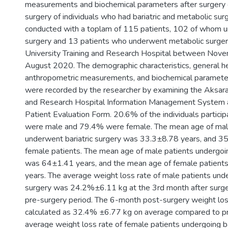
measurements and biochemical parameters after surgery
surgery of individuals who had bariatric and metabolic su
conducted with a toplam of 115 patients, 102 of whom u
surgery and 13 patients who underwent metabolic surger
University Training and Research Hospital between No
August 2020. The demographic characteristics, general he
anthropometric measurements, and biochemical parameters
were recorded by the researcher by examining the Aksaray
and Research Hospital Information Management System 
Patient Evaluation Form. 20.6% of the individuals particip
were male and 79.4% were female. The mean age of mal
underwent bariatric surgery was 33.3±8.78 years, and 3
female patients. The mean age of male patients undergoi
was 64±1.41 years, and the mean age of female patien
years. The average weight loss rate of male patients unde
surgery was 24.2%±6.11 kg at the 3rd month after surg
pre-surgery period. The 6-month post-surgery weight lo
calculated as 32.4% ±6.77 kg on average compared to pr
average weight loss rate of female patients undergoing ba