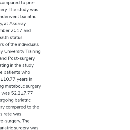
 compared to pre-
rgery. The study was
nderwent bariatric
y, at Aksaray
vember 2017 and
alth status,
 of the individuals
 University Training
and Post-surgery
ating in the study
e patients who
5±10.77 years in
ng metabolic surgery
ts was 52.2±7.77
rgoing bariatric
ery compared to the
ss rate was
e-surgery. The
riatric surgery was