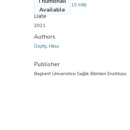
Thumbnail
10414915.pdf
(2.15 MB)
Available
Date
2021
Authors
Özçifçi, Nilsu
Publisher
Başkent Üniversitesi Sağlık Bilimleri Enstitüsü