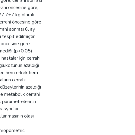
göre, cerrahi sonrası
rahi öncesine göre,
%27.7±7 kg olarak
cerrahi öncesine göre
rrahi sonrası 6. ay
ı tespit edilmiştir
i öncesine göre
şmediği (p>0.05)
hastalar için cerrahi
 glukozunun azaldığı
çiren hem erkek hem
ların cerrahi
düzeylerinin azaldığı
ve metabolik cerrahi
l parametrelerinin
kasyonları
lanmasının olası
thropometric