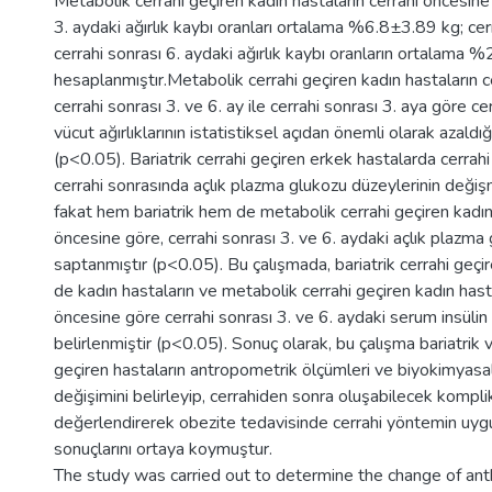
Metabolik cerrahi geçiren kadın hastaların cerrahi öncesine 
3. aydaki ağırlık kaybı oranları ortalama %6.8±3.89 kg; cer
cerrahi sonrası 6. aydaki ağırlık kaybı oranların ortalama 
hesaplanmıştır.Metabolik cerrahi geçiren kadın hastaların 
cerrahi sonrası 3. ve 6. ay ile cerrahi sonrası 3. aya göre ce
vücut ağırlıklarının istatistiksel açıdan önemli olarak azaldığ
(p<0.05). Bariatrik cerrahi geçiren erkek hastalarda cerrah
cerrahi sonrasında açlık plazma glukozu düzeylerinin deği
fakat hem bariatrik hem de metabolik cerrahi geçiren kadın 
öncesine göre, cerrahi sonrası 3. ve 6. aydaki açlık plazma
saptanmıştır (p<0.05). Bu çalışmada, bariatrik cerrahi ge
de kadın hastaların ve metabolik cerrahi geçiren kadın hasta
öncesine göre cerrahi sonrası 3. ve 6. aydaki serum insülin 
belirlenmiştir (p<0.05). Sonuç olarak, bu çalışma bariatrik 
geçiren hastaların antropometrik ölçümleri ve biyokimyasa
değişimini belirleyip, cerrahiden sonra oluşabilecek kompli
değerlendirerek obezite tedavisinde cerrahi yöntemin uygu
sonuçlarını ortaya koymuştur.
The study was carried out to determine the change of an