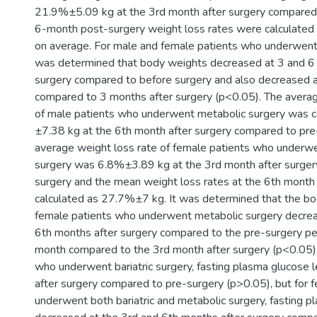
21.9%±5.09 kg at the 3rd month after surgery compared
6-month post-surgery weight loss rates were calculate
on average. For male and female patients who underwent ba
was determined that body weights decreased at 3 and 6
surgery compared to before surgery and also decreased 
compared to 3 months after surgery (p<0.05). The averag
of male patients who underwent metabolic surgery was 
±7.38 kg at the 6th month after surgery compared to pre
average weight loss rate of female patients who underw
surgery was 6.8%±3.89 kg at the 3rd month after surger
surgery and the mean weight loss rates at the 6th month
calculated as 27.7%±7 kg. It was determined that the bo
female patients who underwent metabolic surgery decrea
6th months after surgery compared to the pre-surgery per
month compared to the 3rd month after surgery (p<0.05).
who underwent bariatric surgery, fasting plasma glucose l
after surgery compared to pre-surgery (p>0.05), but for 
underwent both bariatric and metabolic surgery, fasting p