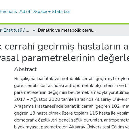
llections
All of DSpace
Statistics
Sağlık Bilimleri Enstitüsü / Health Science Institute
Bariatrik ve metabolik cerrahi geçirmiş hastaların antropometrik ölçümleri ve biyokimyasal parametrelerinin değerlendirilmesi
k cerrahi geçirmiş hastaların 
asal parametrelerinin değerl
Abstract
Bu çalışma, bariatrik ve metabolik cerrahi geçirmiş bireyler
göre, cerrahi sonrasındaki antropometrik ölçümlerinin ve b
parametrelerinin değişimini belirlemek amacıyla yürütülmü
2017 – Ağustos 2020 tarihleri arasında Aksaray Üniversi
Araştırma Hastanesi’nde bariatrik cerrahi geçiren 102, met
geçiren 13 hasta olmak üzere toplam 115 hasta ile yapılmış
demografik özellikleri, genel sağlık durumları, antropometr
biyokimyasal parametreleri Aksaray Üniversitesi Eğitim v