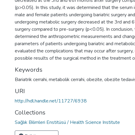
decreased at the 3rd and 6th months after surgery comp
(p>0.05). In this study, it was determined that the serum i
male and female patients undergoing bariatric surgery an
undergoing metabolic surgery decreased at the 3rd and 6
surgery compared to pre-surgery (p<0.05). In conclusion, 
determined the anthropometric measurements and change
parameters of patients undergoing bariatric and metaboli
evaluated the complications that may occur after surgery, 
possible results of the surgical method in the treatment o
Keywords
Bariatrik cerrahi
,
metabolik cerrahi
,
obezite
,
obezite tedavi
URI
http://hdl.handle.net/11727/6938
Collections
Sağlık Bilimleri Enstitüsü / Health Science Institute