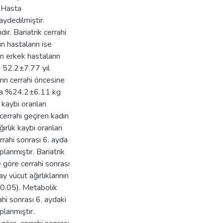
 Hasta
ydedilmiştir.
r. Bariatrik cerrahi
n hastaların ise
n erkek hastaların
ı 52.2±7.77 yıl
arın cerrahi öncesine
alama %24.2±6.11 kg
 kaybı oranları
cerrahi geçiren kadın
ırlık kaybı oranları
rahi sonrası 6. ayda
lanmıştır. Bariatrik
e göre cerrahi sonrası
ay vücut ağırlıklarının
p<0.05). Metabolik
ahi sonrası 6. aydaki
planmıştır.