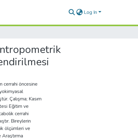
Log In
antropometrik
endirilmesi
in cerrahi öncesine
iyokimyasal
ştür. Çalışma; Kasım
tesi Eğitim ve
abolik cerrahi
tır. Bireylerin
ik ölçümleri ve
e Araştırma