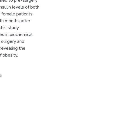
ared to pre-surgery
nsulin levels of both
d female patients
th months after
this study
s in biochemical
c surgery and
revealing the
f obesity.
si