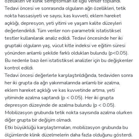
özellikleri ve klinik semptomları ile ilgili veriler toplandı.
Tedavi öncesi ve sonrasında olguların ağrı özellikleri, tetik
nokta hassasiyeti ve sayısı, kas kuvveti, eklem hareket
açıklığı, depresyon, yeti yitimi ve yaşam kalite düzeyleri
değerlendirildi. Tüm veriler non-parametrik istatistiksel
testler kullanılarak analiz edildi. Tedavi öncesinde her iki
gruptaki olguların yaş, vücut kitle indeksi ve eğitim süresi
yönünden anlamlı şekilde farklı oldukları bulundu (p<0.05).
Bu nedenle bazı ileri istatistiksel analizler için bu değişkenler
kontrol edildi.
Tedavi öncesi değerlerle karşılaştırıldığında, tedaviden sonra
her iki grupta da ağrı yakınmalarında anlamlı bir azalma,
eklem hareket açıklığı ve kas kuvvetinde artma, yeti
yitiminde azalma saptandı (p < 0.05). Her iki grupta
depresyon düzeyinde de azalma bulundu (p < 0.05).
Mobilizasyon grubunda tetik nokta sayısında azalma olurken
diğer grupta bir değişim olmadı.
Etki büyüklüğü karşılaştırmaları, mobilizasyon grubunda bu
ölçümlerde klinik düzelmelerin daha fazla olduğunu gösterdi.