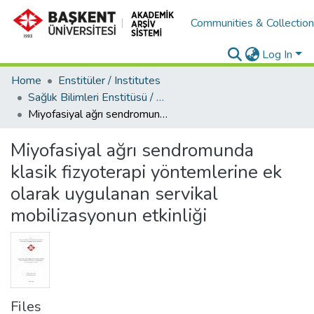
Communities & Collectio
Log In
Home
Enstitüler / Institutes
Sağlık Bilimleri Enstitüsü / Health Science Institute
Miyofasiyal ağrı sendromunda klasik fizyoterapi yöntemlerine ek olarak uygulanan servikal mobilizasyonun etkinliği
Miyofasiyal ağrı sendromunda
klasik fizyoterapi yöntemlerine ek
olarak uygulanan servikal
mobilizasyonun etkinliği
Files