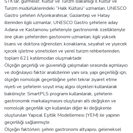
STK’lar, gurmeler, Kültür ve Turizm Bakanlığı İl Kültür ve
Turizm müdürlüklerindeki “Halk Kültürü” uzmanları, UNESCO
Gastro şehirleri Afyonkarahisar, Gaziantep ve Hatay
illerinden ilgili uzmanlar, UNESCO Gastro şehirlere aday
Adana ve Kastamonu şehirleriyle gastronomik özellikleriyle
öne çıkan şehirlerden gastonomi uzmanları, ilgili yüksek
lisans ve doktora öğrencileri, konaklama, seyahat ve yiyecek
içecek işletme yöneticileri ve yerel turizm rehberlerinden,
toplam 621 katılımcıdan oluşmaktadır.
Ölçeğin geçerliği ve güvenirliği çalışmaları sırasında açımlayıcı
ve doğrulayıcı faktör analizlerinin yanı sıra, yapı geçerliliği için,
ölçeğin nomolojik geçerliliğine şehri tekrar ziyaret etme
niyeti ve şehirlerin soyut imaj algısı ölçekleri kullanılarak
bakılmıştır. SmartPLS programı kullanılarak, şehirlerin
gastronomik markalaşmasını oluşturan altı değişken ve
nomolojik geçerlilik için kullanılan diğer iki değişkenle
oluşturulan Yapısal Eşitlik Modellemesi (YEM) ile yapının
geçerliliği sağlanmıştır.
Ölçeğin faktörleri; şehrin gastronomi altyapısı, geleneksel