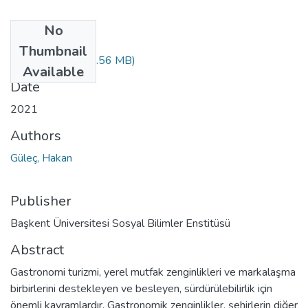
No
Files
Thumbnail
10376185.pdf
(4.56 MB)
Available
Date
2021
Authors
Güleç, Hakan
Publisher
Başkent Üniversitesi Sosyal Bilimler Enstitüsü
Abstract
Gastronomi turizmi, yerel mutfak zenginlikleri ve markalaşma
birbirlerini destekleyen ve besleyen, sürdürülebilirlik için
önemli kavramlardır. Gastronomik zenginlikler, şehirlerin diğer