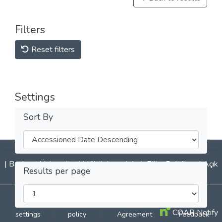
Filters
Reset filters
Settings
Sort By
|
Başkent Üniversitesi
|
Kütüphane
|
Açık Bilim Politikası
|
Açık
Results per page
Erişim Politikası
|
Rehber
|
DSpace software
copyright © 2002-2026
LYRASIS
Cookie
Privacy
End User
Send
COAR Notify
settings
policy
Agreement
Feedback