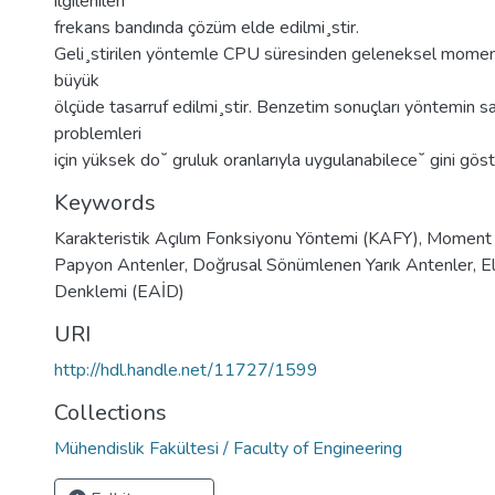
ilgilenilen
frekans bandında çözüm elde edilmi¸stir.
Geli¸stirilen yöntemle CPU süresinden geleneksel mome
büyük
ölçüde tasarruf edilmi¸stir. Benzetim sonuçları yöntemin s
problemleri
için yüksek do˘ gruluk oranlarıyla uygulanabilece˘ gini göst
Keywords
Karakteristik Açılım Fonksiyonu Yöntemi (KAFY)
,
Moment
Papyon Antenler
,
Doğrusal Sönümlenen Yarık Antenler
,
E
Denklemi (EAİD)
URI
http://hdl.handle.net/11727/1599
Collections
Mühendislik Fakültesi / Faculty of Engineering