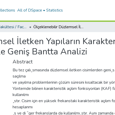
llections
All of DSpace
Statistics
Mühendislik Fakültesi / Faculty of Engineering
Ölçeklenebilir Düzlemsel İletken Yapıların Karakteristik Açılım Fonksiyonu Yöntemi İle Geniş Bantta Analizi
sel İletken Yapıların Karakter
e Geniş Bantta Analizi
Abstract
Bu tez çalı¸smasında düzlemsel iletken cisimlerden geni¸s
saçılma
ve yayılma problemlerinin çözüm süresini kısaltacak bir yönt
Yöntemde bilinen karakteristik açılım fonksiyonları (KAF) fa
kullanılmı
¸stır. Cisim için en yüksek frekanstaki karakteristik açılım f
hesaplanmı
¸s ve di ˘ger frekanslarda da kullanılmı¸stır. Aynı zamanda