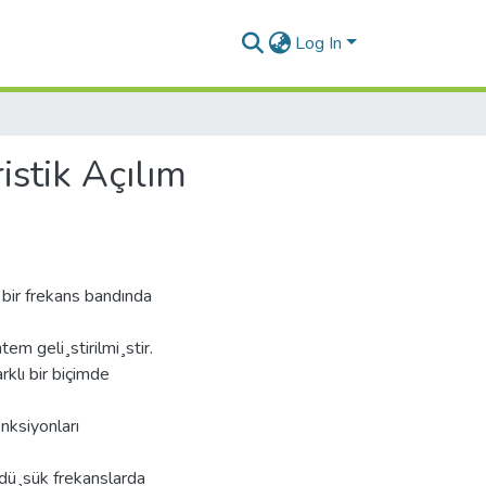
Log In
istik Açılım
 bir frekans bandında
em geli¸stirilmi¸stir.
rklı bir biçimde
onksiyonları
 dü¸sük frekanslarda