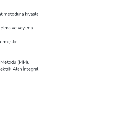
nt metoduna kıyasla
açılma ve yayılma
ermi¸stir.
 Metodu (MM)
,
lektrik Alan İntegral