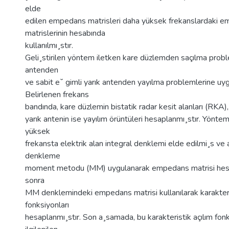
elde
edilen empedans matrisleri daha yüksek frekanslardaki 
matrislerinin hesabında
kullanılmı¸stır.
Geli¸stirilen yöntem iletken kare düzlemden saçılma probl
antenden
ve sabit e˘ gimli yarık antenden yayılma problemlerine uyg
Belirlenen frekans
bandında, kare düzlemin bistatik radar kesit alanları (RKA
yarık antenin ise yayılım örüntüleri hesaplanmı¸stır. Yöntem
yüksek
frekansta elektrik alan integral denklemi elde edilmi¸s ve
denkleme
moment metodu (MM) uygulanarak empedans matrisi hesa
sonra
MM denklemindeki empedans matrisi kullanılarak karakteri
fonksiyonları
hesaplanmı¸stır. Son a¸samada, bu karakteristik açılım fonks