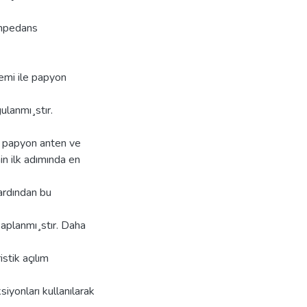
empedans
emi ile papyon
ulanmı¸stır.
), papyon anten ve
in ilk adımında en
 ardından bu
planmı¸stır. Daha
stik açılım
iyonları kullanılarak