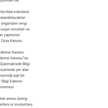
 açısından da
i ihlal edenlerin
andırılacakları
 öngörülen vergi
suçun unsurları ve
an yaptırımın
k Ceza Kanunu
 Edinme Kanunu
 Edinme Kanunu‟na
yaĢanmaktadır.Bilgi
apsamında yer alan
eyeceği açık bir
r Bilgi Edinme
lememesi
that arises during
ntary or involuntary