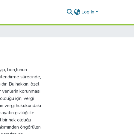
Log In
ıp, borçlunun
gilendirme sürecinde,
dır. Bu hakkın, özel
r verilerin korunması
olduğu için, vergi
nın vergi hukukundaki
atın gizliliği ile
l bir hak olduğu
 bakımından öngörülen