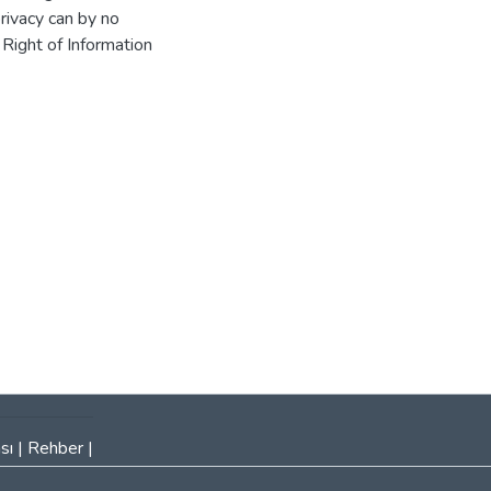
rivacy can by no
Right of Information
sı
|
Rehber
|