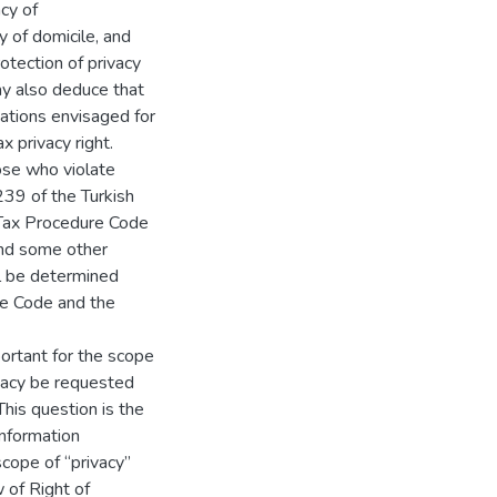
acy of
y of domicile, and
otection of privacy
may also deduce that
itations envisaged for
x privacy right.
ose who violate
239 of the Turkish
 Tax Procedure Code
 and some other
ll be determined
ure Code and the
ortant for the scope
ivacy be requested
his question is the
Information
scope of “privacy”
 of Right of