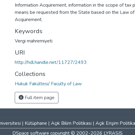
Information Acquirement, information in the scope of tax p
means be requested from the State based on the Law of 
Acquirement.
Keywords
Vergi mahremiyeti
URI
http://hdl.handle.net/11727/2493
Collections
Hukuk Fakültesi/ Faculty of Law
Full item page
iversitesi
|
Kütüphane
|
Açık Bilim Politikası
|
Açık Erişim Politika
DSpace software
copyright © 2002-2026
LYRASIS