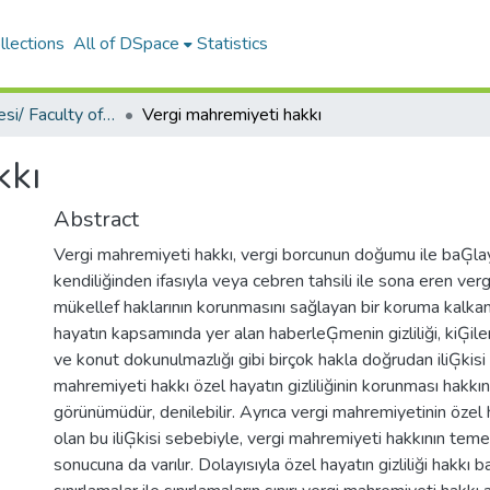
llections
All of DSpace
Statistics
Hukuk Fakültesi/ Faculty of Law
Vergi mahremiyeti hakkı
kkı
Abstract
Vergi mahremiyeti hakkı, vergi borcunun doğumu ile baĢlay
kendiliğinden ifasıyla veya cebren tahsili ile sona eren ver
mükellef haklarının korunmasını sağlayan bir koruma kalkanı
hayatın kapsamında yer alan haberleĢmenin gizliliği, kiĢile
ve konut dokunulmazlığı gibi birçok hakla doğrudan iliĢkisi 
mahremiyeti hakkı özel hayatın gizliliğinin korunması hakkı
görünümüdür, denilebilir. Ayrıca vergi mahremiyetinin özel hay
olan bu iliĢkisi sebebiyle, vergi mahremiyeti hakkının teme
sonucuna da varılır. Dolayısıyla özel hayatın gizliliği hakkı