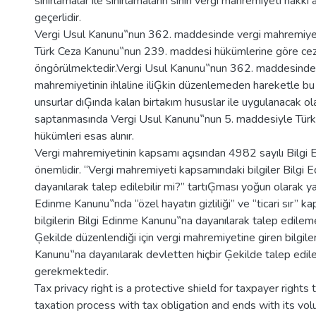
sınırlamalar ile sınırlamaların sınırı vergi mahremiyeti hakkı
geçerlidir.
Vergi Usul Kanunu‟nun 362. maddesinde vergi mahremiyetin
Türk Ceza Kanunu‟nun 239. maddesi hükümlerine göre cezal
öngörülmektedir.Vergi Usul Kanunu‟nun 362. maddesinde
mahremiyetinin ihlaline iliĢkin düzenlemeden hareketle bu 
unsurlar dıĢında kalan birtakım hususlar ile uygulanacak ol
saptanmasında Vergi Usul Kanunu‟nun 5. maddesiyle Tür
hükümleri esas alınır.
Vergi mahremiyetinin kapsamı açısından 4982 sayılı Bilgi
önemlidir. “Vergi mahremiyeti kapsamındaki bilgiler Bilgi
dayanılarak talep edilebilir mi?” tartıĢması yoğun olarak 
Edinme Kanunu‟nda “özel hayatın gizliliği” ve “ticari sır” k
bilgilerin Bilgi Edinme Kanunu‟na dayanılarak talep edilem
Ģekilde düzenlendiği için vergi mahremiyetine giren bilgile
Kanunu‟na dayanılarak devletten hiçbir Ģekilde talep edi
gerekmektedir.
Tax privacy right is a protective shield for taxpayer rights 
taxation process with tax obligation and ends with its volu