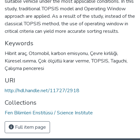
suitable vehicle under the most applicable conditions. In this
study, traditional TOPSIS model and Operating Window
approach are applied. As a result of the study, instead of the
classical TOPSIS method, the use of operating window in
critical criteria can yield more accurate sorting results.
Keywords
Hibrit araç
,
Otomobil
,
karbon emisyonu
,
Çevre kirliliği
,
Küresel ısınma
,
Çok ölçütlü karar verme
,
TOPSIS
,
Taguchi
,
Çalışma penceresi
URI
http://hdl.handle.net/11727/2918
Collections
Fen Bilimleri Enstitüsü / Science Institute
Full item page