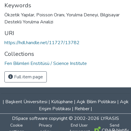
Keywords
Ökzetik Yapılar
,
Poisson Oranı
,
Yorulma Deneyi
,
Bilgisayar
Destekli Yorulma Analizi
URI
https://hdl.handle.net/11727/13782
Collections
Fen Bilimleri Enstitüsü / Science Institute
Full item page
|
Başkent Üniversitesi
|
Kütüphane
|
Açık Bilim Politikası
|
Açık
Erişim Politikası
|
Rehber
|
DSpace software
copyright © 2002-2026
LYRASIS
Cookie
Privacy
End User
Send
COAR Notify