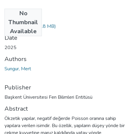
No
Files
Thumbnail
10740593.pdf
(1.8 MB)
Available
Date
2025
Authors
Sungur, Mert
Publisher
Başkent Üniversitesi Fen Bilimleri Entitüsü
Abstract
Ökzetik yapılar, negatif değerde Poisson oranına sahip
yapılara verilen isimdir. Bu özellik, yapıların düşey yönde bir
çekme kuvvetine maruz kaldığında yatay yönde