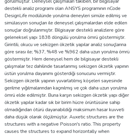
görülmüştür. Deneysel çalışmaları takiben, bir bilgisayar
destekli analiz programı olan ANSYS programının nCode
DesignLife modülünde yorulma deneyleri simüle edilmiş ve
simülasyon sonuçları ile deneysel çalışmalardan elde edilen
sonuçlar doğrulanmıştır. Bilgisayar destekli analizlere göre
geleneksel yapı 1838 döngülü yorulma ömrü göstermiştir.
Girintili, okucu ve sekizgen ökzetik yapılar analiz sonuçlarına
göre sırası ile; %37, %48 ve %962 daha uzun yorulma ömrü
göstermiştir. Hem deneysel hem de bilgisayar destekli
çalışmalar tez dahilinde tasarlanmış sekizgen ökzetik yapının
üstün yorulma dayanımı gösterdiği sonucunu vermiştir.
Sekizgen ökzetik yapının yuvarlatılmış köşeleri sayesinde
gerilme yığılmalarından kaçınılmış ve çok daha uzun yorulma
ömrü elde edilmiştir. Buna karşın sekizgen ökzetik yapı diğer
ökzetik yapılar kadar sık bir birim hücre örüntüsüne sahip
olmadığından ötürü dayanabildiği maksimum hasar kuvveti
daha düşük olarak ölçülmüştür. Auxetic structures are the
structures with a negative Poisson's ratio. This property
causes the structures to expand horizontally when