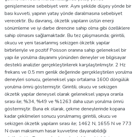
genişlemesine sebebiyet verir. Aynı şekilde düşey yönde bir
bası kuvveti, yapının yatay yönde daralmasına sebebiyet
verecektir. Bu davranış, ökzetik yapıların üstün enerji
sönümleme ve iyi darbe direncine sahip olma gibi özelliklere
sahip olmasını sağlamaktadır. Bu tez çalışmasında; girintili,
okucu ve yeni tasarlanmış sekizgen ökzetik yapılar
birbirleriyle ve pozitif Poisson oranına sahip geleneksel bir
yapı ile yorulma dayanımı yönünden deneyler ve bilgisayar
destekli analizler gerçekleştirilerek karşılaştırılmıştır. 2 Hz
frekans ve 0.5 mm genlik değerinde gerçekleştirilen yorulma
deneyleri sonucu, geleneksel yapı ortalama 1600 döngülük
yorulma ömrü göstermiştir. Girintili, okucu ve sekizgen
ökzetik yapılar deneysel olarak geleneksel yapıya oranla
sırası ile; %34, %49 ve %1263 daha uzun yorulma ömrü
göstermiştir. Buna ek olarak, çekme deneylerinde kopana
kadar çekilmeleri sonucu yorulmamış girintili, okucu ve
sekizgen ökzetik yapıların sırası ile; 1462 N, 1655 N ve 773
N civarı maksimum hasar kuvvetine dayanabildiği