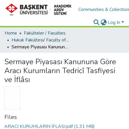
Communities & Collectio
Log In
Home
Fakülteler / Faculties
Hukuk Fakültesi/ Faculty of Law
Sermaye Piyasası Kanununa Göre Aracı Kurumların Tedricî Tasfiyesi ve İflâsı
Sermaye Piyasası Kanununa Göre
Aracı Kurumların Tedricî Tasfiyesi
ve İflâsı
Files
ARACI KURUMLARIN İFLASI.pdf
(1.31 MB)