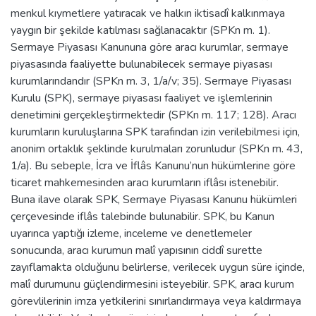
menkul kıymetlere yatıracak ve halkın iktisadî kalkınmaya
yaygın bir şekilde katılması sağlanacaktır (SPKn m. 1).
Sermaye Piyasası Kanununa göre aracı kurumlar, sermaye
piyasasında faaliyette bulunabilecek sermaye piyasası
kurumlarındandır (SPKn m. 3, 1/a/v; 35). Sermaye Piyasası
Kurulu (SPK), sermaye piyasası faaliyet ve işlemlerinin
denetimini gerçekleştirmektedir (SPKn m. 117; 128). Aracı
kurumların kuruluşlarına SPK tarafından izin verilebilmesi için,
anonim ortaklık şeklinde kurulmaları zorunludur (SPKn m. 43,
1/a). Bu sebeple, İcra ve İflâs Kanunu’nun hükümlerine göre
ticaret mahkemesinden aracı kurumların iflâsı istenebilir.
Buna ilave olarak SPK, Sermaye Piyasası Kanunu hükümleri
çerçevesinde iflâs talebinde bulunabilir. SPK, bu Kanun
uyarınca yaptığı izleme, inceleme ve denetlemeler
sonucunda, aracı kurumun malî yapısının ciddî surette
zayıflamakta olduğunu belirlerse, verilecek uygun süre içinde,
malî durumunu güçlendirmesini isteyebilir. SPK, aracı kurum
görevlilerinin imza yetkilerini sınırlandırmaya veya kaldırmaya