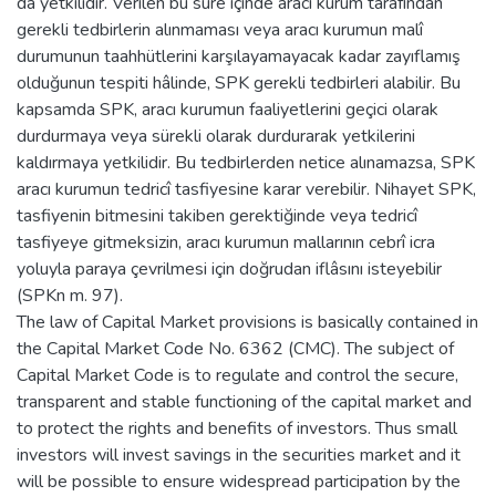
da yetkilidir. Verilen bu süre içinde aracı kurum tarafından
gerekli tedbirlerin alınmaması veya aracı kurumun malî
durumunun taahhütlerini karşılayamayacak kadar zayıflamış
olduğunun tespiti hâlinde, SPK gerekli tedbirleri alabilir. Bu
kapsamda SPK, aracı kurumun faaliyetlerini geçici olarak
durdurmaya veya sürekli olarak durdurarak yetkilerini
kaldırmaya yetkilidir. Bu tedbirlerden netice alınamazsa, SPK
aracı kurumun tedricî tasfiyesine karar verebilir. Nihayet SPK,
tasfiyenin bitmesini takiben gerektiğinde veya tedricî
tasfiyeye gitmeksizin, aracı kurumun mallarının cebrî icra
yoluyla paraya çevrilmesi için doğrudan iflâsını isteyebilir
(SPKn m. 97).
The law of Capital Market provisions is basically contained in
the Capital Market Code No. 6362 (CMC). The subject of
Capital Market Code is to regulate and control the secure,
transparent and stable functioning of the capital market and
to protect the rights and benefits of investors. Thus small
investors will invest savings in the securities market and it
will be possible to ensure widespread participation by the