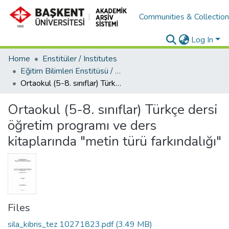
Communities & Collectio
Log In
Home
Enstitüler / Institutes
Eğitim Bilimleri Enstitüsü / Education
Ortaokul (5-8. sınıflar) Türkçe dersi öğretim programı ve ders kitaplarında "metin türü farkındalığı"
Ortaokul (5-8. sınıflar) Türkçe dersi
öğretim programı ve ders
kitaplarında "metin türü farkındalığı"
Files
sila_kibris_tez 10271823.pdf
(3.49 MB)