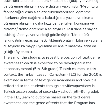
etkinliklere/sorulara da ders kitaplarında çokça yer verilmiş
ve öğrenme alanlarına göre dağılımı yapılmıştır. ‘Metin türü
farkındalığı’nı esas alan etkinliklerin/soruların, öğrenme
alanlarına göre dağılımına bakıldığında; yazma ve okuma
öğrenme alanlarına daha fazla yer verilirken konuşma ve
dinleme/izleme öğrenme alanlarıyla ile ilgili daha az sayıda
etkinliğe/soruya yer verildiği görülmüştür. ‘Metin türü
farkındalığı’nı esas alan etkinliklerin/soruların, bilgi ve kavrama
düzeyinde kalmayıp uygulama ve analiz basamaklarına da
çıktığı söylenebilir.
The aim of the study is to reveal the position of ‘text genre
awareness" which is expected to be developed in the
secondary school (5th-8th grade) Turkish courses. In this
context, the Turkish Lesson Curriculum (TLC) for the 2018 is
examined in terms of text genre awareness and how it is
reflected to the students through activities/questions in
Turkish lesson books of secondary school (5th-8th grade).
In the TLC, learning outcome based on the text genre
awareness and the genre of texts that the Program has