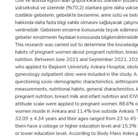
Lise ve altında eğitim alan grupta kararsız olanların yüzde
yüksekokul ve üzerinde (%70,2) olanlara göre daha yüksekt
özellikle gebelerin, gebelikte beslenme, anne sütü ve b
hakkında daha fazla bilgi sahibi olmasını sağlayacak çalış
verilmelidir. Gebelerin emzirme konusunda teşvik edilmesi
gebeler emzirmenin faydaları konusunda bilgilendirilmelidir
This research was carried out to determine the knowledge
habits of pregnant women about pregnant nutrition, breast
nutrition. Between June 2021 and September 2021, 20
who applied to Başkent University Ankara Hospital, obste
gynecology outpatient clinic were included in the study. A
questioning socio-demographic characteristics, anthropom
measurements, nutritional habits, general characteristics,
pregnant nutrition, breast milk and infant nutrition and IO
attitude scale were applied to pregnant women. 88.6% o
women reside in Ankara and 11.4% live outside Ankara.
32.09 ± 4.34 years and their ages ranged from 23 to 45
them have a college or higher education level and 15.3% 
or lower education level. According to Body Mass Index