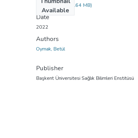
Thumbnail
10440881.pdf
(1.64 MB)
Available
Date
2022
Authors
Oymak, Betül
Publisher
Başkent Üniversitesi Sağlık Bilimleri Enstitüsü