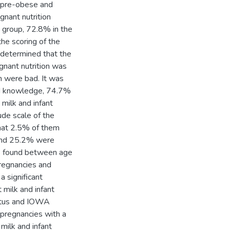
 pre-obese and
gnant nutrition
 group, 72.8% in the
he scoring of the
s determined that the
nant nutrition was
 were bad. It was
d knowledge, 74.7%
ilk and infant
ude scale of the
hat 2.5% of them
 and 25.2% were
was found between age
pregnancies and
 significant
milk and infant
tatus and IOWA
 pregnancies with a
ilk and infant