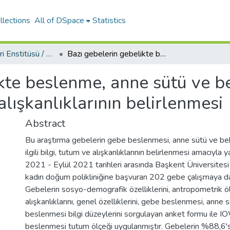
llections
All of DSpace
Statistics
Sağlık Bilimleri Enstitüsü / Health Science Institute
Bazı gebelerin gebelikte beslenme, anne sütü ve bebek beslenmesine ilişkin bilgi, tutum ve alışkanlıklarının belirlenmesi
ikte beslenme, anne sütü ve 
 alışkanlıklarının belirlenmesi
Abstract
Bu araştırma gebelerin gebe beslenmesi, anne sütü ve b
ilgili bilgi, tutum ve alışkanlıklarının belirlenmesi amacıyla y
2021 - Eylül 2021 tarihleri arasında Başkent Üniversites
kadın doğum polikliniğine başvuran 202 gebe çalışmaya dah
Gebelerin sosyo-demografik özelliklerini, antropometrik ö
alışkanlıklarını, genel özelliklerini, gebe beslenmesi, anne
beslenmesi bilgi düzeylerini sorgulayan anket formu ile
beslenmesi tutum ölçeği uygulanmıştır. Gebelerin %88,6's