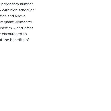
ne pregnancy number.
 with high school or
ation and above
y pregnant women to
east milk and infant
e encouraged to
 the benefits of