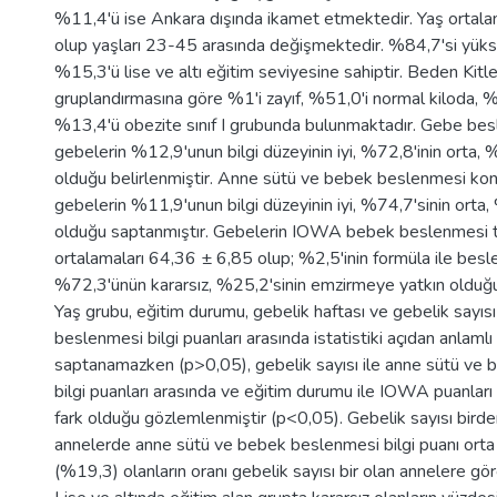
%11,4'ü ise Ankara dışında ikamet etmektedir. Yaş ortal
olup yaşları 23-45 arasında değişmektedir. %84,7'si yüks
%15,3'ü lise ve altı eğitim seviyesine sahiptir. Beden Kitle
gruplandırmasına göre %1'i zayıf, %51,0'i normal kiloda, 
%13,4'ü obezite sınıf I grubunda bulunmaktadır. Gebe besle
gebelerin %12,9'unun bilgi düzeyinin iyi, %72,8'inin orta,
olduğu belirlenmiştir. Anne sütü ve bebek beslenmesi ko
gebelerin %11,9'unun bilgi düzeyinin iyi, %74,7'sinin orta
olduğu saptanmıştır. Gebelerin IOWA bebek beslenmesi 
ortalamaları 64,36 ± 6,85 olup; %2,5'inin formüla ile bes
%72,3'ünün kararsız, %25,2'sinin emzirmeye yatkın olduğu 
Yaş grubu, eğitim durumu, gebelik haftası ve gebelik sayısı
beslenmesi bilgi puanları arasında istatistiki açıdan anlamlı 
saptanamazken (p>0,05), gebelik sayısı ile anne sütü ve
bilgi puanları arasında ve eğitim durumu ile IOWA puanları 
fark olduğu gözlemlenmiştir (p<0,05). Gebelik sayısı birde
annelerde anne sütü ve bebek beslenmesi bilgi puanı orta
(%19,3) olanların oranı gebelik sayısı bir olan annelere gö