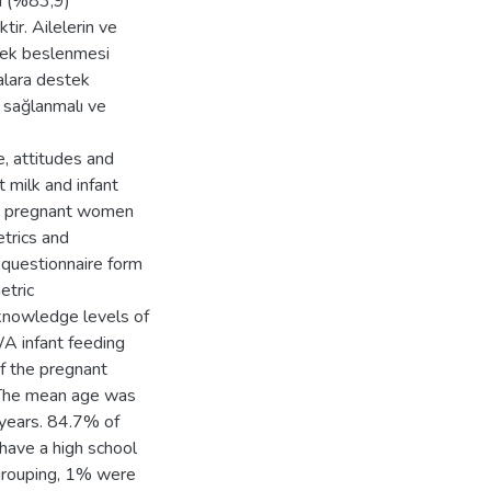
si (%83,9)
ir. Ailelerin ve
ebek beslenmesi
malara destek
 sağlanmalı ve
, attitudes and
 milk and infant
2 pregnant women
trics and
 questionnaire form
etric
 knowledge levels of
WA infant feeding
f the pregnant
 The mean age was
 years. 84.7% of
have a high school
 grouping, 1% were