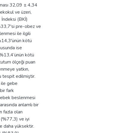
aması 32,09 ± 4,34
ekokul ve üzeri,
 İndeksi (BKİ)
%33,7'si pre-obez ve
nmesi ile ilgili
 %14,3'ünün kötü
nusunda ise
, %13,4’ünün kötü
tutum ölçeği puan
lenmeye yatkın,
tespit edilmiştir.
 ile gebe
bir fark
 bebek beslenmesi
arasında anlamlı bir
n fazla olan
 (%77,3) ve iyi
re daha yüksektir.