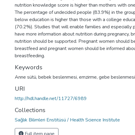
nutrition knowledge score is higher than mothers with o
The percentage of undecided people (83.9%) in the group
below education is higher than those with a college educ
(70.2%). Studies that will enable families and especiall
have more information about nutrition during pregnancy, br
nutrition should be supported. Pregnant women should b
breastfeed and pregnant women should be informed about
breastfeeding.
Keywords
Anne sütü
,
bebek beslenmesi
,
emzirme
,
gebe beslenmesi
URI
http://hdl.handle.net/11727/6989
Collections
Sağlık Bilimleri Enstitüsü / Health Science Institute
Full item page