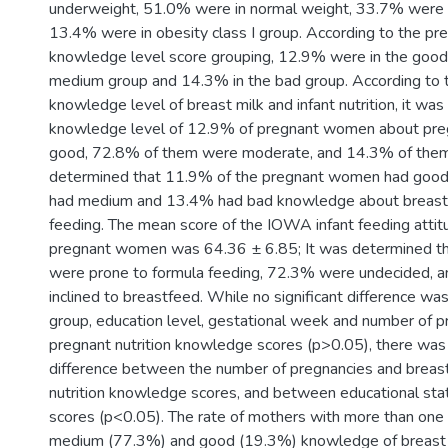
underweight, 51.0% were in normal weight, 33.7% were
13.4% were in obesity class I group. According to the pre
knowledge level score grouping, 12.9% were in the good
medium group and 14.3% in the bad group. According to t
knowledge level of breast milk and infant nutrition, it wa
knowledge level of 12.9% of pregnant women about preg
good, 72.8% of them were moderate, and 14.3% of them
determined that 11.9% of the pregnant women had goo
had medium and 13.4% had bad knowledge about breast m
feeding. The mean score of the IOWA infant feeding attit
pregnant women was 64.36 ± 6.85; It was determined t
were prone to formula feeding, 72.3% were undecided,
inclined to breastfeed. While no significant difference 
group, education level, gestational week and number of 
pregnant nutrition knowledge scores (p>0.05), there was a
difference between the number of pregnancies and breast 
nutrition knowledge scores, and between educational s
scores (p<0.05). The rate of mothers with more than one
medium (77.3%) and good (19.3%) knowledge of breast m