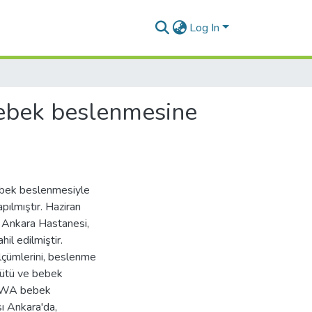
Log In
bebek beslenmesine
ebek beslenmesiyle
apılmıştır. Haziran
i Ankara Hastanesi,
il edilmiştir.
lçümlerini, beslenme
 sütü ve bebek
 IOWA bebek
ı Ankara'da,