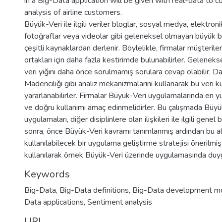
in a Big-Data application will be given with real-data to c
analysis of airline customers.
Büyük-Veri ile ilgili veriler bloglar, sosyal medya, elektroni
fotoğraflar veya videolar gibi geleneksel olmayan büyük 
çeşitli kaynaklardan derlenir. Böylelikle, firmalar müşterileri
ortakları için daha fazla kestirimde bulunabilirler. Gelenek
veri yığını daha önce sorulmamış sorulara cevap olabilir. Da
Madenciliği gibi analiz mekanizmalarını kullanarak bu veri 
yararlanabilirler. Firmalar Büyük-Veri uygulamalarında en 
ve doğru kullanımı amaç edinmelidirler. Bu çalışmada Büyü
uygulamaları, diğer disiplinlere olan ilişkileri ile ilgili genel b
sonra, önce Büyük-Veri kavramı tanımlanmış ardından bu a
kullanılabilecek bir uygulama geliştirme stratejisi önerilmi
kullanılarak örnek Büyük-Veri üzerinde uygulamasında duygu
Keywords
Big-Data
,
Big-Data definitions
,
Big-Data development m
Data applications
,
Sentiment analysis
URI