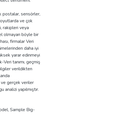
ollect sentiment
k postalar, sensörler,
boyutlarda ve çok
, rakipleri veya
sel olmayan böyle bir
hası, firmalar Veri
kümelerinden daha iyi
yüksek yarar edinmeyi
k-Veri tanımı, geçmiş
ilgiler verildikten
landa
ş ve gerçek veriler
 analizi yapılmıştır.
odel
,
Sample Big-