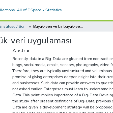
llections
All of DSpace
Statistics
Fen Bilimleri Enstitüsü / Science Institute
Büyük-veri ve bir büyük-veri uygulaması
yük-veri uygulaması
Abstract
Recently, data in a Big-Data are gleaned from nontraditio
blogs, social media, emails, sensors, photographs, video f
Therefore, they are typically unstructured and voluminous.
promise of giving enterprises deeper insight into their cu
and businesses. Such data can provide answers to questi
not asked earlier. Enterprises must learn to understand 
Data. This point implies importance of a Big-Data Develo
the study, after present definitions of Big-Data, previous
Data are given, a development strategy will be proposed.