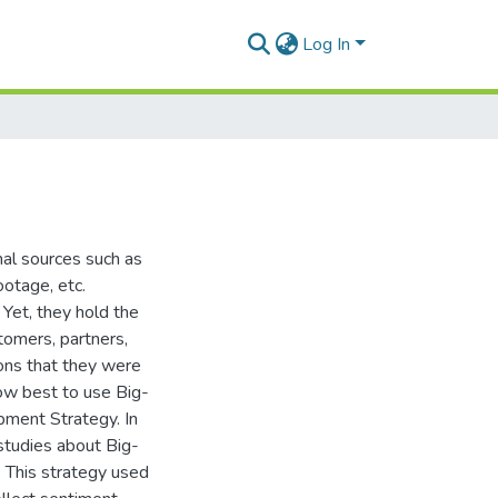
Log In
nal sources such as
ootage, etc.
 Yet, they hold the
stomers, partners,
ons that they were
how best to use Big-
pment Strategy. In
 studies about Big-
 This strategy used