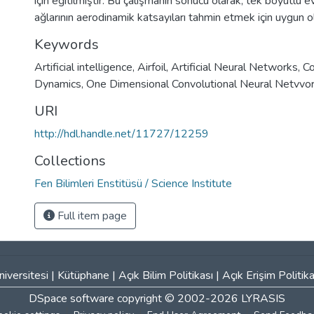
için eğitilmiştir. Bu çalışmanın sonucu olarak, tek boyutlu ev
ağlarının aerodinamik katsayıları tahmin etmek için uygun 
Keywords
Artificial intelligence
,
Airfoil
,
Artificial Neural Networks
,
Co
Dynamics
,
One Dimensional Convolutional Neural Netvvo
URI
http://hdl.handle.net/11727/12259
Collections
Fen Bilimleri Enstitüsü / Science Institute
Full item page
iversitesi
|
Kütüphane
|
Açık Bilim Politikası
|
Açık Erişim Politika
DSpace software
copyright © 2002-2026
LYRASIS