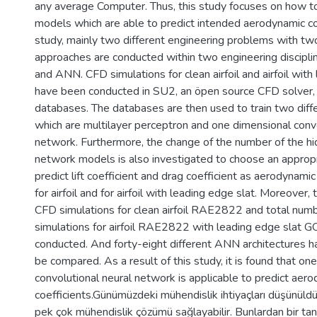
any average Computer. Thus, this study focuses on how 
models which are able to predict intended aerodynamic coef
study, mainly two different engineering problems with two
approaches are conducted within two engineering discipl
and ANN. CFD simulations for clean airfoil and airfoil with
have been conducted in SU2, an öpen source CFD solver,
databases. The databases are then used to train two di
which are multilayer perceptron and one dimensional convo
network. Furthermore, the change of the number of the hi
network models is also investigated to choose an approp
predict lift coefficient and drag coefficient as aerodynamic
for airfoil and for airfoil with leading edge slat. Moreover
CFD simulations for clean airfoil RAE2822 and total nu
simulations for airfoil RAE2822 with leading edge slat
conducted. And forty-eight different ANN architectures h
be compared. As a result of this study, it is found that on
convolutional neural network is applicable to predict aer
coefficients.Günümüzdeki mühendislik ihtiyaçları düşünül
pek çok mühendislik çözümü sağlayabilir. Bunlardan bir ta