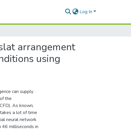
Log In
l slat arrangement
nditions using
ligence can supply
of the
 (CFD). As known,
akes a lot of time
ial neural network
n 46 milliseconds in