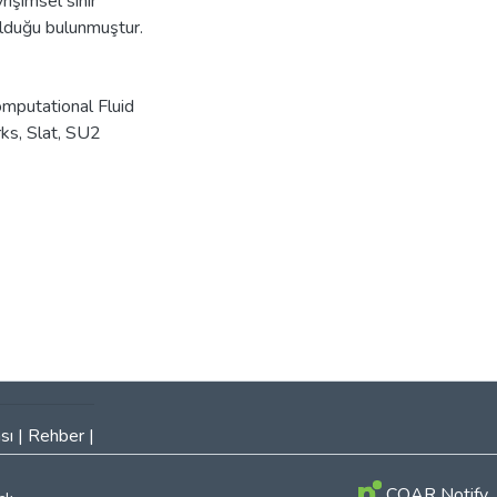
rişimsel sinir
olduğu bulunmuştur.
mputational Fluid
rks
,
Slat
,
SU2
sı
|
Rehber
|
COAR Notify