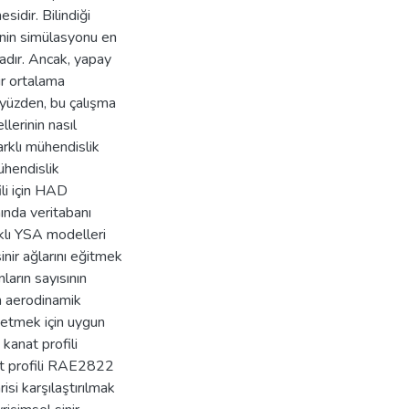
idir. Bilindiği
inin simülasyonu en
tadır. Ancak, yapay
ir ortalama
u yüzden, bu çalışma
lerinin nasıl
arklı mühendislik
ühendislik
ili için HAD
nda veritabanı
rklı YSA modelleri
inir ağlarını eğitmek
ların sayısının
in aerodinamik
 etmek için uygun
kanat profili
 profili RAE2822
si karşılaştırılmak