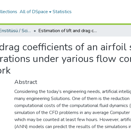
llections
All of DSpace
Statistics
Fen Bilimleri Enstitüsü / Science Institute
Estimation of lift and drag coefficients of an airfoil slat arrangement with different configurations under yarious flow conditions using artificial neural network
 drag coefficients of an airfoi
urations under yarious flow co
ork
Abstract
Considering the today’s engineering needs, artificial intel
many engineering Solutions. One of them is the reduction 
computational costs of the computational fluid dynamics
simulation of the CFD problems in any average Computer t
which may be counted at least few hours. However, artific
(ANN) models can predict the results of the simulations i