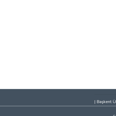
|
Başkent Ün