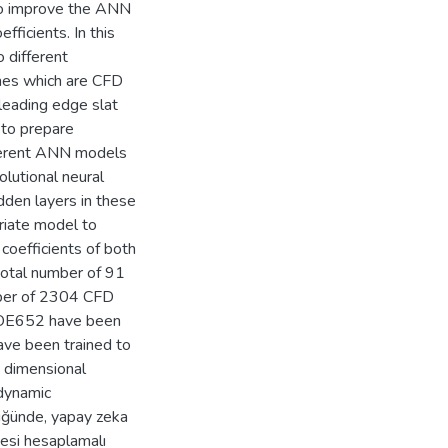
to improve the ANN
ficients. In this
 different
ines which are CFD
 leading edge slat
 to prepare
fferent ANN models
lutional neural
dden layers in these
riate model to
 coefficients of both
, total number of 91
mber of 2304 CFD
 GOE652 have been
ave been trained to
e dimensional
odynamic
düğünde, yapay zeka
nesi hesaplamalı