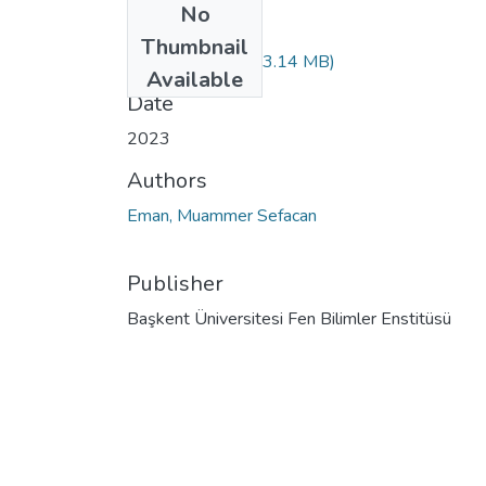
No
Files
Thumbnail
10554147.pdf
(13.14 MB)
Available
Date
2023
Authors
Eman, Muammer Sefacan
Publisher
Başkent Üniversitesi Fen Bilimler Enstitüsü