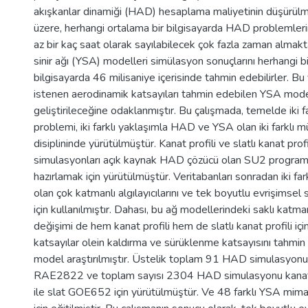
akışkanlar dinamiği (HAD) hesaplama maliyetinin düşürülmes
üzere, herhangi ortalama bir bilgisayarda HAD problemler
az bir kaç saat olarak sayılabilecek çok fazla zaman almak
sinir ağı (YSA) modelleri simülasyon sonuçlarını herhangi b
bilgisayarda 46 milisaniye içerisinde tahmin edebilirler. B
istenen aerodinamik katsayıları tahmin edebilen YSA model
geliştirileceğine odaklanmıştır. Bu çalışmada, temelde iki f
problemi, iki farklı yaklaşımla HAD ve YSA olan iki farklı m
disiplininde yürütülmüştür. Kanat profili ve slatlı kanat prof
simulasyonları açık kaynak HAD çözücü olan SU2 programı
hazırlamak için yürütülmüştür. Veritabanları sonradan iki fa
olan çok katmanlı algılayıcılarını ve tek boyutlu evrişimsel s
için kullanılmıştır. Dahası, bu ağ modellerindeki saklı katman
değişimi de hem kanat profili hem de slatlı kanat profili iç
katsayılar olein kaldırma ve sürüklenme katsayısını tahmin
model araştırılmıştır. Üstelik toplam 91 HAD simulasyonu 
RAE2822 ve toplam sayısı 2304 HAD simulasyonu kanat
ile slat GOE652 için yürütülmüştür. Ve 48 farklı YSA mimari