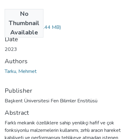
No
Files
Thumbnail
10542171.pdf
(2.44 MB)
Available
Date
2023
Authors
Tarku, Mehmet
Publisher
Başkent Üniversitesi Fen Bilimler Enstitüsü
Abstract
Farklı mekanik özelliklere sahip yenilikçi hafif ve çok
fonksiyonlu malzemelerin kullanımı, zırhlı aracın hareket
kabiliyeti ve performansını tehlikeye atmadan istenen