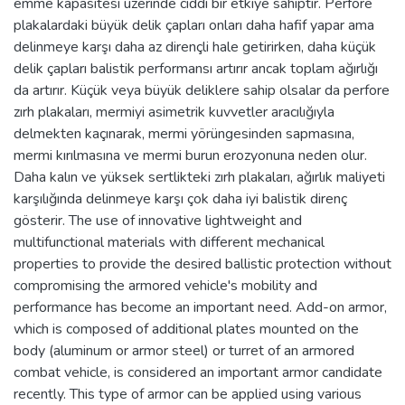
emme kapasitesi üzerinde ciddi bir etkiye sahiptir. Perfore
plakalardaki büyük delik çapları onları daha hafif yapar ama
delinmeye karşı daha az dirençli hale getirirken, daha küçük
delik çapları balistik performansı artırır ancak toplam ağırlığı
da artırır. Küçük veya büyük deliklere sahip olsalar da perfore
zırh plakaları, mermiyi asimetrik kuvvetler aracılığıyla
delmekten kaçınarak, mermi yörüngesinden sapmasına,
mermi kırılmasına ve mermi burun erozyonuna neden olur.
Daha kalın ve yüksek sertlikteki zırh plakaları, ağırlık maliyeti
karşılığında delinmeye karşı çok daha iyi balistik direnç
gösterir. The use of innovative lightweight and
multifunctional materials with different mechanical
properties to provide the desired ballistic protection without
compromising the armored vehicle's mobility and
performance has become an important need. Add-on armor,
which is composed of additional plates mounted on the
body (aluminum or armor steel) or turret of an armored
combat vehicle, is considered an important armor candidate
recently. This type of armor can be applied using various