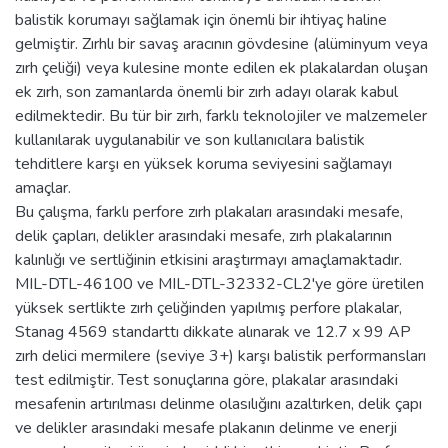
balistik korumayı sağlamak için önemli bir ihtiyaç haline
gelmiştir. Zırhlı bir savaş aracının gövdesine (alüminyum veya
zırh çeliği) veya kulesine monte edilen ek plakalardan oluşan
ek zırh, son zamanlarda önemli bir zırh adayı olarak kabul
edilmektedir. Bu tür bir zırh, farklı teknolojiler ve malzemeler
kullanılarak uygulanabilir ve son kullanıcılara balistik
tehditlere karşı en yüksek koruma seviyesini sağlamayı
amaçlar.
Bu çalışma, farklı perfore zırh plakaları arasındaki mesafe,
delik çapları, delikler arasındaki mesafe, zırh plakalarının
kalınlığı ve sertliğinin etkisini araştırmayı amaçlamaktadır.
MIL-DTL-46100 ve MIL-DTL-32332-CL2'ye göre üretilen
yüksek sertlikte zırh çeliğinden yapılmış perfore plakalar,
Stanag 4569 standarttı dikkate alınarak ve 12.7 x 99 AP
zırh delici mermilere (seviye 3+) karşı balistik performansları
test edilmiştir. Test sonuçlarına göre, plakalar arasındaki
mesafenin artırılması delinme olasılığını azaltırken, delik çapı
ve delikler arasındaki mesafe plakanın delinme ve enerji