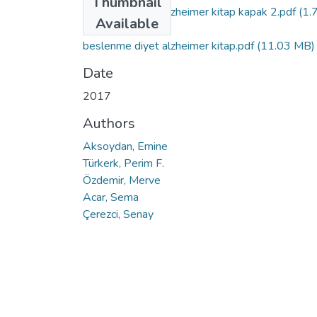
Thumbnail
beslenme diyet alzheimer kitap kapak 2.pdf
(1.
Available
MB)
beslenme diyet alzheimer kitap.pdf
(11.03 MB)
Date
2017
Authors
Aksoydan, Emine
Türkerk, Perim F.
Özdemir, Merve
Acar, Sema
Çerezci, Senay