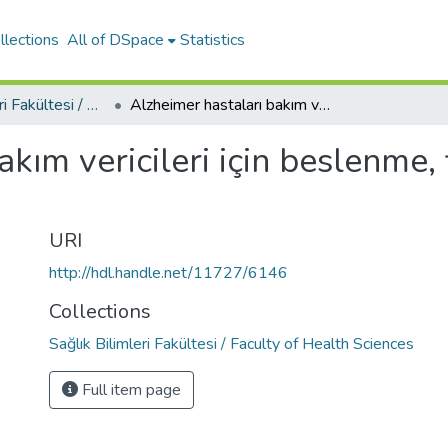
llections
All of DSpace
Statistics
Sağlık Bilimleri Fakültesi / Faculty of Health Sciences
Alzheimer hastaları bakım vericileri için beslenme, fiziksel aktivite ve iletişim rehberi
kım vericileri için beslenme, f
URI
http://hdl.handle.net/11727/6146
Collections
Sağlık Bilimleri Fakültesi / Faculty of Health Sciences
Full item page