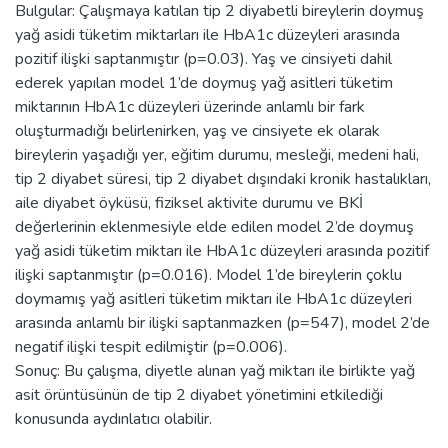
Bulgular: Çalışmaya katılan tip 2 diyabetli bireylerin doymuş
yağ asidi tüketim miktarları ile HbA1c düzeyleri arasında
pozitif ilişki saptanmıştır (p=0.03). Yaş ve cinsiyeti dahil
ederek yapılan model 1’de doymuş yağ asitleri tüketim
miktarının HbA1c düzeyleri üzerinde anlamlı bir fark
oluşturmadığı belirlenirken, yaş ve cinsiyete ek olarak
bireylerin yaşadığı yer, eğitim durumu, mesleği, medeni hali,
tip 2 diyabet süresi, tip 2 diyabet dışındaki kronik hastalıkları,
aile diyabet öyküsü, fiziksel aktivite durumu ve BKİ
değerlerinin eklenmesiyle elde edilen model 2’de doymuş
yağ asidi tüketim miktarı ile HbA1c düzeyleri arasında pozitif
ilişki saptanmıştır (p=0.016). Model 1’de bireylerin çoklu
doymamış yağ asitleri tüketim miktarı ile HbA1c düzeyleri
arasında anlamlı bir ilişki saptanmazken (p=547), model 2’de
negatif ilişki tespit edilmiştir (p=0.006).
Sonuç: Bu çalışma, diyetle alınan yağ miktarı ile birlikte yağ
asit örüntüsünün de tip 2 diyabet yönetimini etkilediği
konusunda aydınlatıcı olabilir.