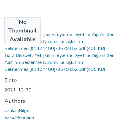
No
Files
Thumbnail
Tip 2 Diyabetli Yetişkin Bireylerde Diyet ile Yağ Asitleri
Available
Alımının Beslenme Durumu ile İlişkisinin
Belirlenmesi[#1424480]-3679152.pdf
(405 KB)
Tip 2 Diyabetli Yetişkin Bireylerde Diyet ile Yağ Asitleri
Alımının Beslenme Durumu ile İlişkisinin
Belirlenmesi[#1424480]-3679152.pdf
(405 KB)
Date
2021-12-30
Authors
Cankar,Bilge
Saka,Mendane