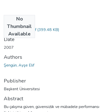
No
Files
Thumbnail
2007_cilt_7_1.pdf
(399.48 KB)
Available
Date
2007
Authors
Şengün, Ayşe Elif
Publisher
Başkent Üniversitesi
Abstract
Bu çalışma güven, güvensizlik ve mübadele performansı