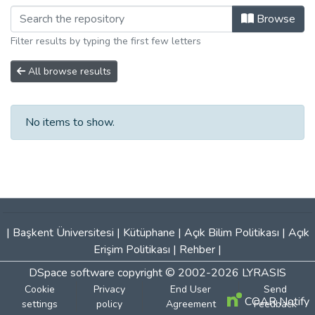
Browse
Filter results by typing the first few letters
All browse results
No items to show.
|
Başkent Üniversitesi
|
Kütüphane
|
Açık Bilim Politikası
|
Açık
Erişim Politikası
|
Rehber
|
DSpace software
copyright © 2002-2026
LYRASIS
Cookie
Privacy
End User
Send
COAR Notify
settings
policy
Agreement
Feedback