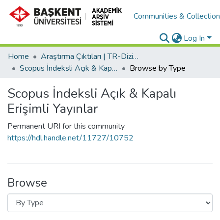
Communities & Collectio
Log In
Home
Araştırma Çıktıları | TR-Dizin | WoS | Scopus | PubMed
Scopus İndeksli Açık & Kapalı Erişimli Yayınlar
Browse by Type
Scopus İndeksli Açık & Kapalı
Erişimli Yayınlar
Permanent URI for this community
https://hdl.handle.net/11727/10752
Browse