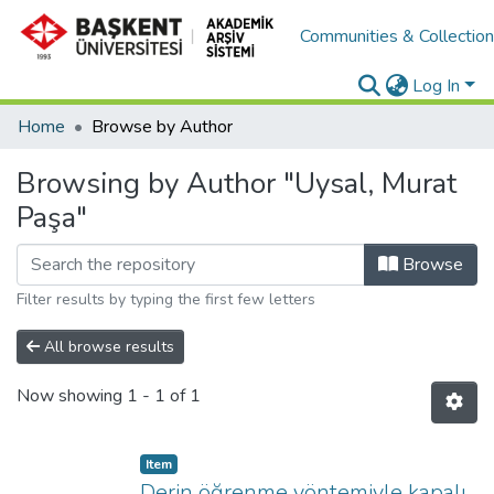
Communities & Collectio
Log In
Home
Browse by Author
Browsing by Author "Uysal, Murat
Paşa"
Browse
Filter results by typing the first few letters
All browse results
Now showing
1 - 1 of 1
Item
Derin öğrenme yöntemiyle kapalı