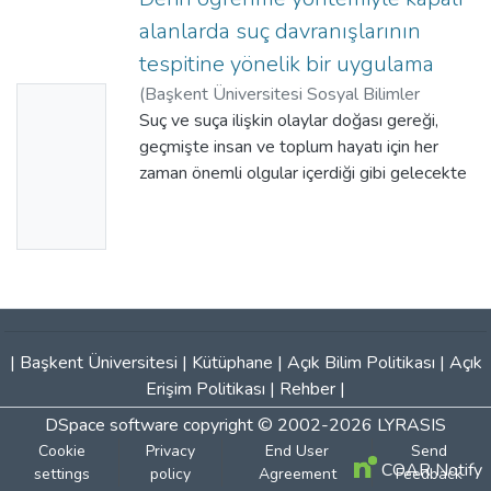
alanlarda suç davranışlarının
tespitine yönelik bir uygulama
(
Başkent Üniversitesi Sosyal Bilimler
No
Enstitüsü
Suç ve suça ilişkin olaylar doğası gereği,
,
2020
)
Bağdatoğlu, Emel
;
Uysal,
Thumbn
Murat Paşa
geçmişte insan ve toplum hayatı için her
ail
zaman önemli olgular içerdiği gibi gelecekte
Availabl
de önemli etkilerinin olacağı açıkça
gözlenmektedir. Hukuki yaptırımlara ek
e
olarak sınırlı düzeydeki teknolojik
uygulamalar suçla ilgili olayları belirli
oranlarda azaltsa da beklenen gereksinimleri
karşılamaktan uzak olduğunu söylemek
mümkündür. Bunun en önemli nedenlerinden
|
Başkent Üniversitesi
|
Kütüphane
|
Açık Bilim Politikası
|
Açık
birisi, suç teşkil eden olayların
Erişim Politikası
|
Rehber
|
gerçekleştikten sonra asenkron ve manuel
DSpace software
copyright © 2002-2026
LYRASIS
olarak incelenmeleri, teknolojik araçların ise
Cookie
Privacy
End User
Send
çoğu zaman bu olaylara ait verinin kaydı ve
COAR Notify
settings
policy
Agreement
Feedback
işlenmesi için kullanılması olduğu